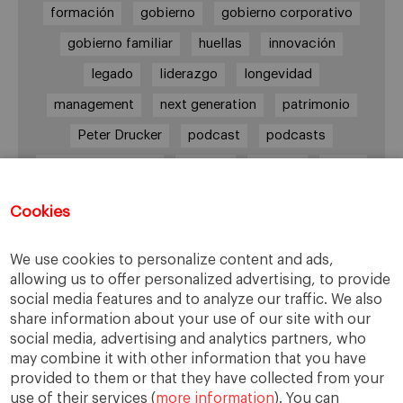
formación
gobierno
gobierno corporativo
gobierno familiar
huellas
innovación
legado
liderazgo
longevidad
management
next generation
patrimonio
Peter Drucker
podcast
podcasts
Protocolo familiar
riesgos
riqueza
salud
siguiente generación
Sucesión
Cookies
sucesión familiar
sucesor
valores
ética
órganos de gobierno
We use cookies to personalize content and ads,
allowing us to offer personalized advertising, to provide
social media features and to analyze our traffic. We also
share information about your use of our site with our
Enlaces
social media, advertising and analytics partners, who
may combine it with other information that you have
provided to them or that they have collected from your
Cátedra de Empresa Familiar
use of their services (
more information
). You can
IESE Insight