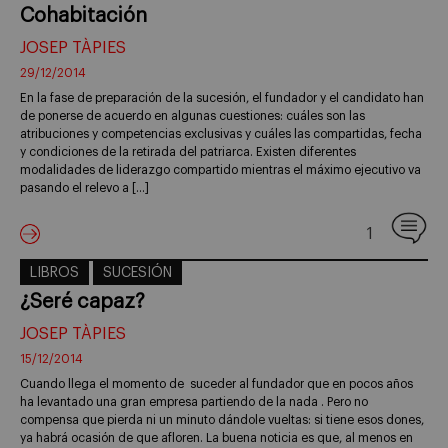
Cohabitación
JOSEP TÀPIES
29/12/2014
En la fase de preparación de la sucesión, el fundador y el candidato han
de ponerse de acuerdo en algunas cuestiones: cuáles son las
atribuciones y competencias exclusivas y cuáles las compartidas, fecha
y condiciones de la retirada del patriarca. Existen diferentes
modalidades de liderazgo compartido mientras el máximo ejecutivo va
pasando el relevo a […]
1
LIBROS
SUCESIÓN
¿Seré capaz?
JOSEP TÀPIES
15/12/2014
Cuando llega el momento de suceder al fundador que en pocos años
ha levantado una gran empresa partiendo de la nada . Pero no
compensa que pierda ni un minuto dándole vueltas: si tiene esos dones,
ya habrá ocasión de que afloren. La buena noticia es que, al menos en