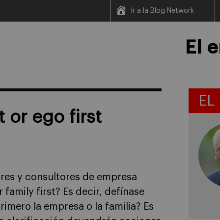
Ir a la Blog Network
El 
EL
t or ego first
ores y consultores de empresa
r family first? Es decir, defínase
rimero la empresa o la familia? Es