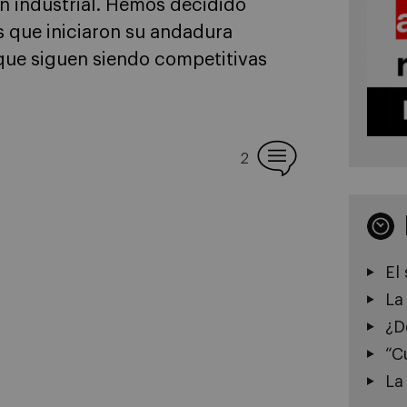
ón industrial. Hemos decidido
s que iniciaron su andadura
y que siguen siendo competitivas
2
El
La
¿D
“C
La