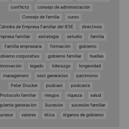
conflicto
consejo de administración
Consejo de familia
curso
Cátedra de Empresa Familiar del IESE
directivos
mpresa familiar
estrategia
estudio
familia
Familia empresaria
formación
gobierno
obierno corporativo
gobierno familiar
huellas
innovación
legado
liderazgo
longevidad
management
next generation
patrimonio
Peter Drucker
podcast
podcasts
Protocolo familiar
riesgos
riqueza
salud
guiente generación
Sucesión
sucesión familiar
ucesor
valores
ética
órganos de gobierno