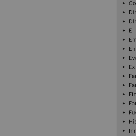
Co
Di
Di
El
Em
Em
Ev
Ex
Fa
Fa
Fi
Fo
Fu
Hi
In