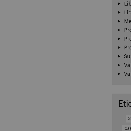
Li
Li
Me
Pr
Pr
Pr
Su
Va
Va
Eti
3
ca