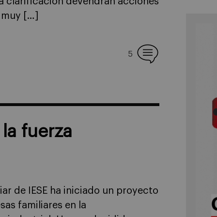
a clarificación devendrán acciones
 muy […]
5
la fuerza
ar de IESE ha iniciado un proyecto
sas familiares en la