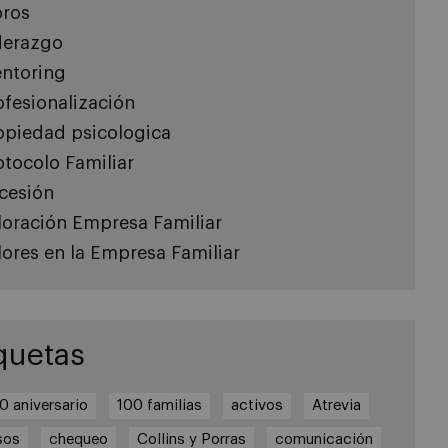
bros
derazgo
ntoring
ofesionalización
opiedad psicologica
otocolo Familiar
cesión
loración Empresa Familiar
lores en la Empresa Familiar
quetas
0 aniversario
100 familias
activos
Atrevia
sos
chequeo
Collins y Porras
comunicación