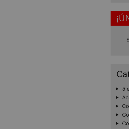
¡Ú
E
Ca
5 
Ac
Co
Co
Co