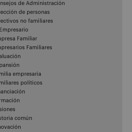
nsejos de Administración
rección de personas
rectivos no familiares
 Empresario
presa Familiar
presarios Familiares
aluación
pansión
milia empresaria
miliares políticos
nanciación
rmación
siones
storia común
novación