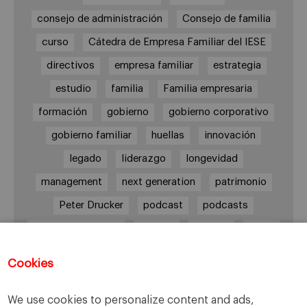
consejo de administración
Consejo de familia
curso
Cátedra de Empresa Familiar del IESE
directivos
empresa familiar
estrategia
estudio
familia
Familia empresaria
formación
gobierno
gobierno corporativo
gobierno familiar
huellas
innovación
legado
liderazgo
longevidad
management
next generation
patrimonio
Peter Drucker
podcast
podcasts
Protocolo familiar
riesgos
riqueza
salud
siguiente generación
Sucesión
Cookies
sucesión familiar
sucesor
valores
ética
órganos de gobierno
We use cookies to personalize content and ads,