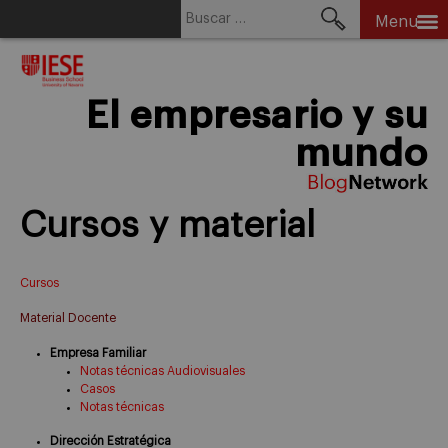
Buscar:
Menu
Skip
to
content
El empresario y su
mundo
Cursos y material
Cursos
Material Docente
Empresa Familiar
Notas técnicas Audiovisuales
Casos
Notas técnicas
Dirección Estratégica