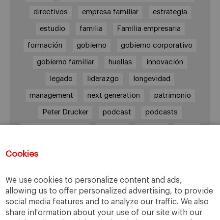
directivos
empresa familiar
estrategia
estudio
familia
Familia empresaria
formación
gobierno
gobierno corporativo
gobierno familiar
huellas
innovación
legado
liderazgo
longevidad
management
next generation
patrimonio
Peter Drucker
podcast
podcasts
Protocolo familiar
riesgos
riqueza
salud
siguiente generación
Sucesión
Cookies
sucesión familiar
sucesor
valores
ética
órganos de gobierno
We use cookies to personalize content and ads,
allowing us to offer personalized advertising, to provide
social media features and to analyze our traffic. We also
share information about your use of our site with our