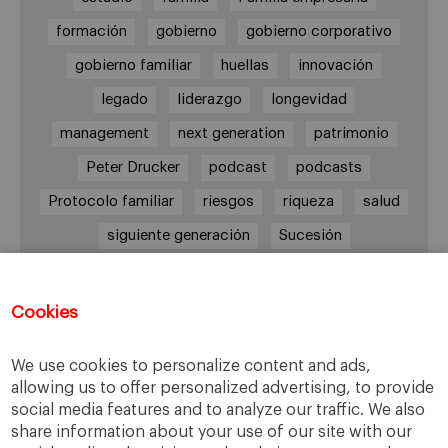
formación
gobierno
gobierno corporativo
gobierno familiar
huellas
innovación
legado
liderazgo
longevidad
management
next generation
patrimonio
Peter Drucker
podcast
podcasts
Protocolo familiar
riesgos
riqueza
salud
siguiente generación
Sucesión
sucesión familiar
sucesor
valores
ética
órganos de gobierno
Cookies
We use cookies to personalize content and ads,
allowing us to offer personalized advertising, to provide
Enlaces
social media features and to analyze our traffic. We also
share information about your use of our site with our
Cátedra de Empresa Familiar