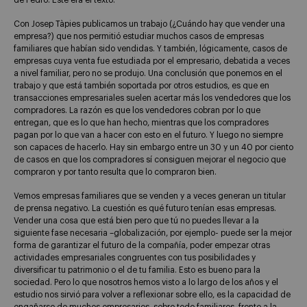
de Pedro. Este era el texto:
Con Josep Tàpies publicamos un trabajo (¿Cuándo hay que vender una
empresa?) que nos permitió estudiar muchos casos de empresas
familiares que habían sido vendidas. Y también, lógicamente, casos de
empresas cuya venta fue estudiada por el empresario, debatida a veces
a nivel familiar, pero no se produjo. Una conclusión que ponemos en el
trabajo y que está también soportada por otros estudios, es que en
transacciones empresariales suelen acertar más los vendedores que los
compradores. La razón es que los vendedores cobran por lo que
entregan, que es lo que han hecho, mientras que los compradores
pagan por lo que van a hacer con esto en el futuro. Y luego no siempre
son capaces de hacerlo. Hay sin embargo entre un 30 y un 40 por ciento
de casos en que los compradores sí consiguen mejorar el negocio que
compraron y por tanto resulta que lo compraron bien.
Vemos empresas familiares que se venden y a veces generan un titular
de prensa negativo. La cuestión es qué futuro tenían esas empresas.
Vender una cosa que está bien pero que tú no puedes llevar a la
siguiente fase necesaria –globalización, por ejemplo- puede ser la mejor
forma de garantizar el futuro de la compañía, poder empezar otras
actividades empresariales congruentes con tus posibilidades y
diversificar tu patrimonio o el de tu familia. Esto es bueno para la
sociedad. Pero lo que nosotros hemos visto a lo largo de los años y el
estudio nos sirvió para volver a reflexionar sobre ello, es la capacidad de
engañarse de muchos empresarios, sobre todo familiares, frente a la