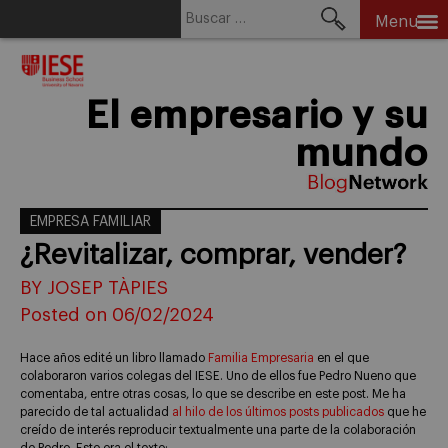
Buscar:
Menu
Skip
to
content
El empresario y su
mundo
EMPRESA FAMILIAR
¿Revitalizar, comprar, vender?
BY JOSEP TÀPIES
Posted on 06/02/2024
Hace años edité un libro llamado
Familia Empresaria
en el que
colaboraron varios colegas del IESE. Uno de ellos fue Pedro Nueno que
comentaba, entre otras cosas, lo que se describe en este post. Me ha
parecido de tal actualidad
al hilo de los últimos posts publicados
que he
creído de interés reproducir textualmente una parte de la colaboración