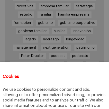
directivos
empresa familiar
estrategia
estudio
familia
Familia empresaria
formación
gobierno
gobierno corporativo
gobierno familiar
huellas
innovación
legado
liderazgo
longevidad
management
next generation
patrimonio
Peter Drucker
podcast
podcasts
Protocolo familiar
riesgos
riqueza
salud
siguiente generación
Sucesión
Cookies
sucesión familiar
sucesor
valores
ética
órganos de gobierno
We use cookies to personalize content and ads,
allowing us to offer personalized advertising, to provide
social media features and to analyze our traffic. We also
share information about your use of our site with our