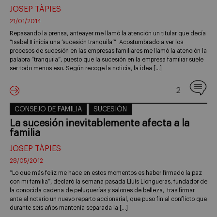
JOSEP TÀPIES
21/01/2014
Repasando la prensa, anteayer me llamó la atención un titular que decía
“Isabel II inicia una ‘sucesión tranquila’”. Acostumbrado a ver los
procesos de sucesión en las empresas familiares me llamó la atención la
palabra “tranquila”, puesto que la sucesión en la empresa familiar suele
ser todo menos eso. Según recoge la noticia, la idea […]
2
CONSEJO DE FAMILIA
SUCESIÓN
La sucesión inevitablemente afecta a la
familia
JOSEP TÀPIES
28/05/2012
“Lo que más feliz me hace en estos momentos es haber firmado la paz
con mi familia”, declaró la semana pasada Lluís Llongueras, fundador de
la conocida cadena de peluquerías y salones de belleza, tras firmar
ante el notario un nuevo reparto accionarial, que puso fin al conflicto que
durante seis años mantenía separada la […]