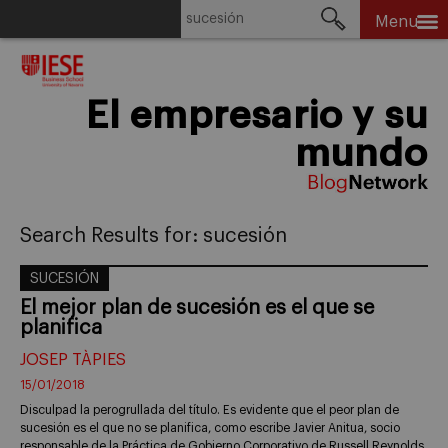
Buscar:
Menu
Skip
to
content
El empresario y su
mundo
Search Results for:
sucesión
SUCESIÓN
El mejor plan de sucesión es el que se
planifica
JOSEP TÀPIES
15/01/2018
Disculpad la perogrullada del título. Es evidente que el peor plan de
sucesión es el que no se planifica, como escribe Javier Anitua, socio
responsable de la Práctica de Gobierno Corporativo de Russell Reynolds,