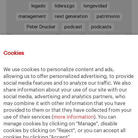
legado
liderazgo
longevidad
management
next generation
patrimonio
Peter Drucker
podcast
podcasts
Protocolo familiar
riesgos
riqueza
salud
siguiente generación
Sucesión
Cookies
sucesión familiar
sucesor
valores
ética
órganos de gobierno
We use cookies to personalize content and ads,
allowing us to offer personalized advertising, to provide
social media features and to analyze our traffic. We also
share information about your use of our site with our
Enlaces
social media, advertising and analytics partners, who
may combine it with other information that you have
provided to them or that they have collected from your
Cátedra de Empresa Familiar
use of their services (
more information
). You can
IESE Insight
manage cookies by clicking on "Manage", disable
Videoteca de Empresa Familiar
cookies by clicking on "Reject", or you can accept all
cookies by clicking “Accept”.