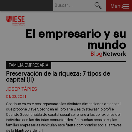
Buscar:
Menu
Skip
to
content
El empresario y su
mundo
FAMILIA EMPRESARIA
Preservación de la riqueza: 7 tipos de
capital (II)
JOSEP TÀPIES
01/02/2021
Continúo en este post repasando las distintas dimensiones de capital
que propone Dave Specht en el libro The wealth stewaship profile.
Cuando Specht habla de capital social se refiere a las conexiones del
individuo con las distintas comunidades. En muchas ocasiones, las
familias empresarias vehiculan este fuerte compromiso social a través
de la filantropía de […]