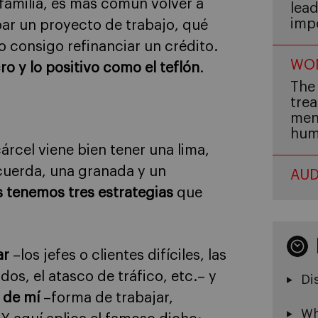
familia, es más común volver a
lead
imp
ar un proyecto de trabajo, qué
 no consigo refinanciar un crédito.
WOM
o y lo positivo como el teflón
.
The 
trea
men,
hum
árcel viene bien tener una lima,
cuerda, una granada y un
AUD
és tenemos tres estrategias
que
ar
–los jefes o clientes difíciles, las
os, el atasco de tráfico, etc.– y
Di
 de mí
–forma de trabajar,
Wh