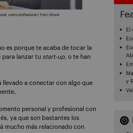
Fea
onal, como profesional / Foto: iStock
El
Ec
Ec
no es porque te acaba de tocar la
Ab
n para lanzar tu
start-up
, o te han
Em
Ma
y 
rá llevado a conectar con algo que
Va
mente.
omento personal y profesional con
rés, ya que son bastantes los
stá mucho más relacionado con