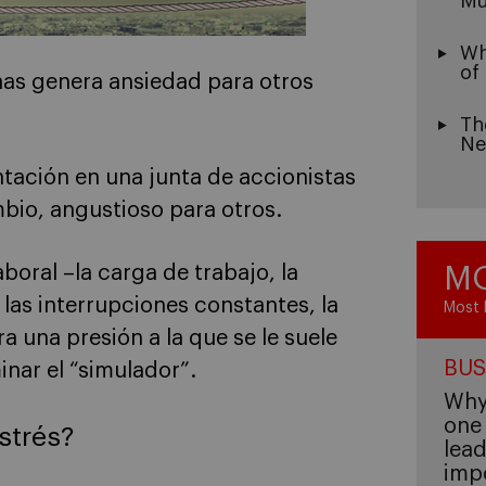
Mu
Wh
of
nas genera ansiedad para otros
Th
Ne
ntación en una junta de accionistas
bio, angustioso para otros.
MO
aboral –la carga de trabajo, la
 las interrupciones constantes, la
Most 
a una presión a la que se le suele
BUS
nar el “simulador”.
Why 
one 
strés?
lead
imp