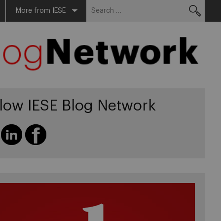
Search
More from IESE
for:
llow IESE Blog Network