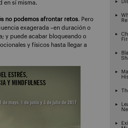
Di
d en sí misma.
Wh
trés no podemos afrontar retos
. Pero
Re
ecuencia exagerada –en duración o
Ch
ia; y puede acabar bloqueando o
Fi
cionales y físicos hasta llegar a
Bl
Sh
Ma
Hi
Th
Le
Ne
Ex