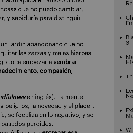
 Y aquí aplica el famoso dicho:
Re
s cosas que no puedo cambiar,
Ch
, y sabiduría para distinguir
Fi
Bl
Sh
 un jardín abandonado que no
quitar las zarzas y malas hierbas
Ma
uego toca empezar a
sembrar
Hi
gradecimiento, compasión,
Th
Le
Ne
ndfulness
en inglés). La mente
os peligros, la novedad y el placer.
Ex
ía, se focaliza en lo negativo, y se
Mu
r pasados perdidos.
Wh
y metódica para
entrenar esa