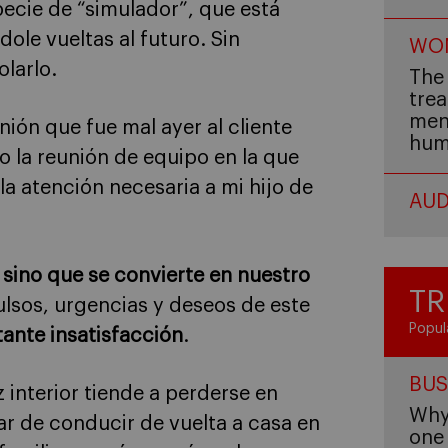
pecie de “simulador”, que está
le vueltas al futuro. Sin
WOM
larlo.
The 
trea
men,
nión que fue mal ayer al cliente
hum
o la reunión de equipo en la que
 la atención necesaria a mi hijo de
AUD
 sino que se convierte en nuestro
TR
lsos, urgencias y deseos de este
Popul
ante insatisfacción
.
BUS
 interior tiende a perderse en
Why 
ar de conducir de vuelta a casa en
one 