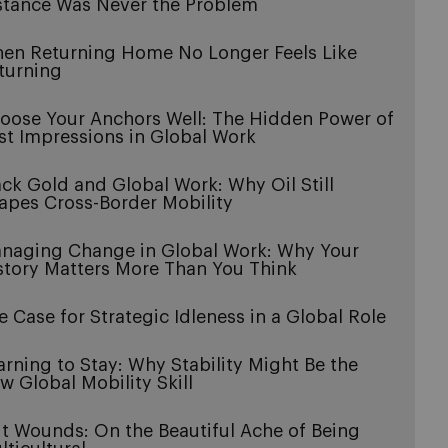
stance Was Never the Problem
en Returning Home No Longer Feels Like
turning
oose Your Anchors Well: The Hidden Power of
rst Impressions in Global Work
ack Gold and Global Work: Why Oil Still
apes Cross-Border Mobility
naging Change in Global Work: Why Your
story Matters More Than You Think
e Case for Strategic Idleness in a Global Role
arning to Stay: Why Stability Might Be the
w Global Mobility Skill
it Wounds: On the Beautiful Ache of Being