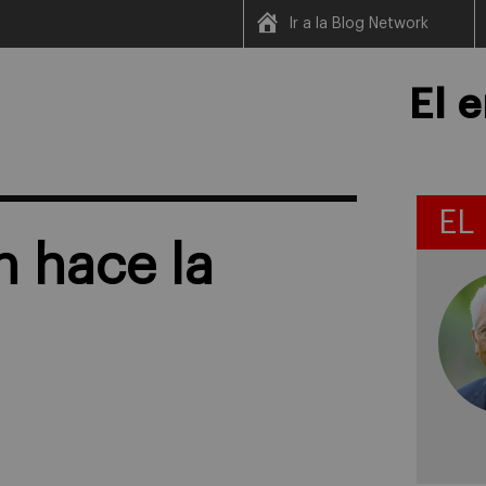
Ir a la Blog Network
El 
EL
n hace la