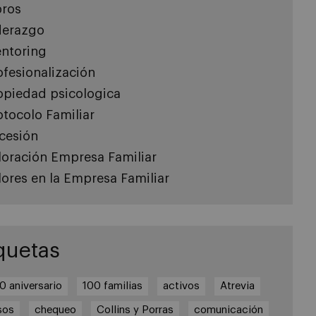
bros
derazgo
ntoring
ofesionalización
opiedad psicologica
otocolo Familiar
cesión
loración Empresa Familiar
lores en la Empresa Familiar
quetas
0 aniversario
100 familias
activos
Atrevia
sos
chequeo
Collins y Porras
comunicación