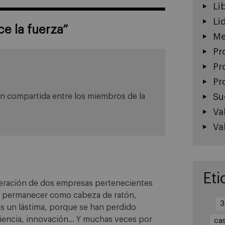
Li
Li
ce la fuerza
”
Me
Pr
Pr
Pr
ón compartida entre los miembros de la
Su
Va
Va
Eti
eración de dos empresas pertenecientes
a a permanecer como cabeza de ratón,
3
 un lástima, porque se han perdido
iencia, innovación… Y muchas veces por
ca