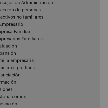
nsejos de Administración
rección de personas
rectivos no familiares
 Empresario
presa Familiar
presarios Familiares
aluación
pansión
milia empresaria
miliares políticos
nanciación
rmación
siones
storia común
novación