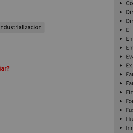
Co
Di
Di
industrializacion
El
Em
Em
Ev
Ex
iar?
Fa
Fa
Fi
Fo
Fu
Hi
In