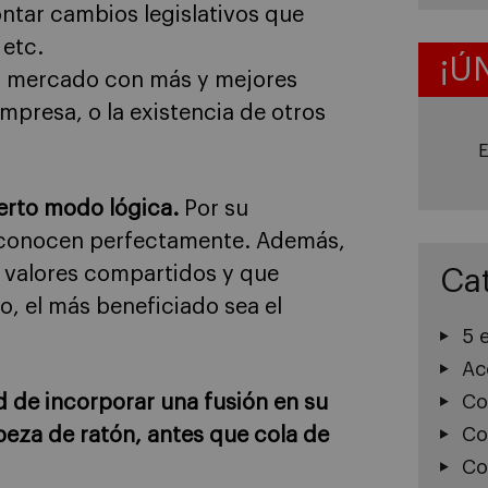
ntar cambios legislativos que
 etc.
¡Ú
u mercado con más y mejores
mpresa, o la existencia de otros
E
ierto modo lógica.
Por su
se conocen perfectamente. Además,
 valores compartidos y que
Ca
o, el más beneficiado sea el
5 
Ac
ad de incorporar una fusión en su
Co
abeza de ratón, antes que cola de
Co
Co