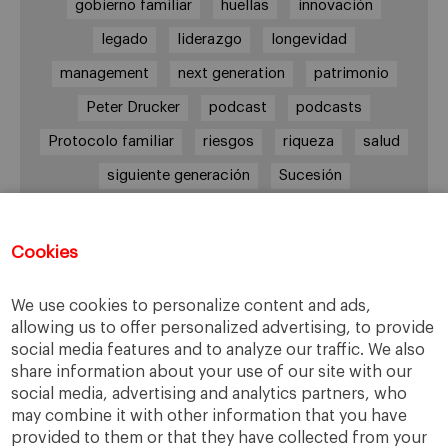
gobierno familiar
huellas
innovación
legado
liderazgo
longevidad
management
next generation
patrimonio
Peter Drucker
podcast
podcasts
Protocolo familiar
riesgos
riqueza
salud
siguiente generación
Sucesión
sucesión familiar
sucesor
valores
ética
órganos de gobierno
Cookies
We use cookies to personalize content and ads,
allowing us to offer personalized advertising, to provide
Enlaces
social media features and to analyze our traffic. We also
share information about your use of our site with our
Cátedra de Empresa Familiar
social media, advertising and analytics partners, who
IESE Insight
may combine it with other information that you have
Videoteca de Empresa Familiar
provided to them or that they have collected from your