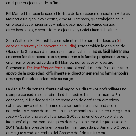
en el primer ejecutivo de la firma.
Bill Marriott también le pasó el testigo de la dirección general de Hoteles
Marriott a un ejecutivo externo, Arne M. Sorenson, que trabajaba en la
empresa desde hacía años y había desempeñado varios cargos
directivos: COO, vicepresidente ejecutivo y Chief Financial Officer.
Sam Walton y Bill Marriott fueron valientes al tomar esta decisión (
el
caso de Marriott ya lo comenté en su día
). Pero también la decisión de
Glass y de Sorenson demuestra una gran valentía:
no es fácil liderar una
empresa familiar cuando no se pertenece a la familia propietaria
. «Estoy
enormemente agradecido a Bill Marriott por su apoyo», declaró
Sorenson a
The Washington Post
cuando tomó el mando. Y es que
sin el
apoyo de la propiedad, difícilmente el director general no familiar podrá
desempeñar adecuadamente su cargo
.
La decisión de poner al frente del negocio a directivos no familiares no
siempre coincide con la retirada del directivo familiar al mando. En
ocasiones, el fundador de la empresa decide confiar en directivos
externos muy pronto, al tiempo que se mantiene a las riendas del
negocio. Es el caso de Inditex: En 1997 se nombró Consejero Delegado a
Jose Mª Castellano que lo fue hasta 2005, año en el que Pablo Isla se
incorporó al grupo como vicepresidente y consejero delegado. Desde
2011 Pablo Isla preside la empresa familiar fundada por Amancio Ortega,
que sigue siendo miembro del Consejo de Administración.