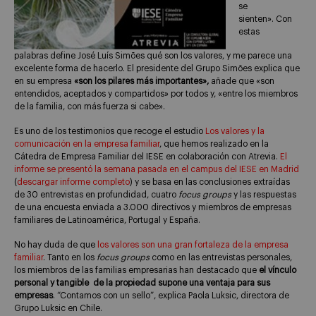
se
sienten». Con
estas
palabras define José Luís Simões qué son los valores, y me parece una
excelente forma de hacerlo. El presidente del Grupo Simões explica que
en su empresa
«son los pilares más importantes»,
añade que «son
entendidos, aceptados y compartidos» por todos y, «entre los miembros
de la familia, con más fuerza si cabe».
Es uno de los testimonios que recoge el estudio
Los valores y la
comunicación en la empresa
familiar
, que hemos realizado en la
Cátedra de Empresa Familiar del IESE en colaboración con Atrevia.
El
informe se presentó la semana pasada en el campus del IESE en Madrid
(
descargar informe completo
) y se basa en las conclusiones extraídas
de 30 entrevistas en profundidad, cuatro
focus groups
y las respuestas
de una encuesta enviada a 3.000 directivos y miembros de empresas
familiares de Latinoamérica, Portugal y España.
No hay duda de que
los valores son una gran fortaleza de la empresa
familiar
. Tanto en los
focus groups
como en las entrevistas personales,
los miembros de las familias empresarias han destacado que
el vínculo
personal y tangible de la propiedad supone una ventaja para sus
empresas
. “Contamos con un sello”, explica Paola Luksic, directora de
Grupo Luksic en Chile.