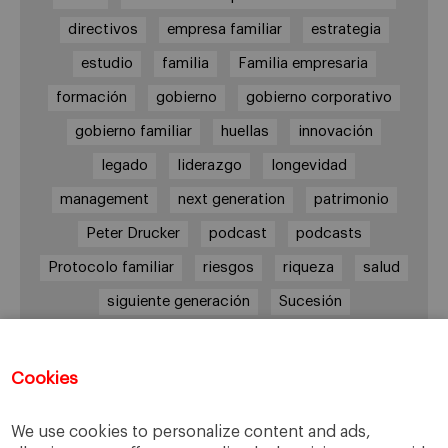
directivos
empresa familiar
estrategia
estudio
familia
Familia empresaria
formación
gobierno
gobierno corporativo
gobierno familiar
huellas
innovación
legado
liderazgo
longevidad
management
next generation
patrimonio
Peter Drucker
podcast
podcasts
Protocolo familiar
riesgos
riqueza
salud
siguiente generación
Sucesión
sucesión familiar
sucesor
valores
ética
órganos de gobierno
Cookies
We use cookies to personalize content and ads,