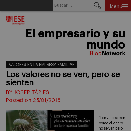
Buscar:
Menu
Skip
to
content
El empresario y su
mundo
VALORES EN LA EMPRESA FAMILIAR
Los valores no se ven, pero se
sienten
BY JOSEP TÀPIES
Posted on 25/01/2016
”Los valores son
como el viento,
no se ven pero