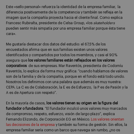
Este «sello personal» refuerza la identidad de la empresa familiar, la
diferencia positivamente de la competencia y también se refleja en la
imagen que la compañía proyecta hacia el cliente final. Como explica
Francesc Rubiralta, presidente de Celsa Group, «los
skateholders
pueden sentir más simpatía por una empresa familiar porque ésta tiene
cara».
Me gustaría destacar dos datos del estudio: el 67,5% de los
encuestados afirma que en sus familias existen unos valores
identificados y compartidos por todos los miembros, y casi el 90%
asegura que
los valores familiares están reflejados en los valores
corporativos
de sus empresas. Mar Raventós, presidenta de Codorníu
Raventós, lo explica de forma muy gráfica: “cuando hablamos de valores
son de la familia y de la compañía, porque en el fondo está todo unido.
Nosotros los definimos con una palabra que además es muy nuestra:
CEPA. La C es de Colaboración, la E es de Esfuerzo, la P es de Pasión y la
A es de Apertura con respeto”.
En la mayoría de casos,
los valores tienen su origen en la figura del
fundador o fundadora
. “El fundador inculcó unos valores muy marcados
de compromiso, respeto, esfuerzo, visión de largo plazo”, explica
Fernando Elizondo, de Corporación EG en México.
Los valores orientan
las
decisiones de la empresa
y también su forma de gestión. Sin ellos, la
empresa familiar sería como un barco que navega sin rumbo, ¿no os