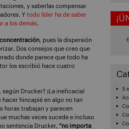
itaciones, y saberlas compensar
adores. Y
todo líder ha de saber
¡Ú
ar a los demás
.
 concentración
, pues la dispersión
E
iorizar. Dos consejos que creo que
lerado donde parece que todo ha
tor los escribió hace cuatro
Ca
5 
, según Drucker? ¡La ineficacia!
Ac
 hacer hincapié en algo no tan
Co
ás horas trabajan y parecen
Co
 que muchas veces sucede e incluso
Co
omo sentencia Drucker,
“no importa