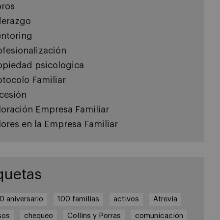
bros
derazgo
ntoring
ofesionalización
opiedad psicologica
otocolo Familiar
cesión
loración Empresa Familiar
lores en la Empresa Familiar
quetas
0 aniversario
100 familias
activos
Atrevia
sos
chequeo
Collins y Porras
comunicación