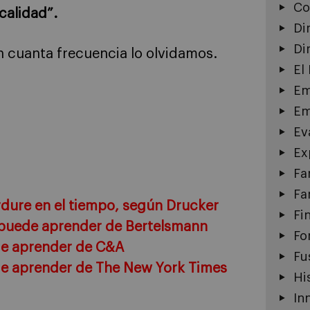
Co
calidad”.
Di
Di
 cuanta frecuencia lo olvidamos.
El
Em
Em
Ev
Ex
Fa
Fa
rdure en el tiempo, según Drucker
Fi
r puede aprender de Bertelsmann
Fo
ede aprender de C&A
Fu
ede aprender de The New York Times
Hi
In