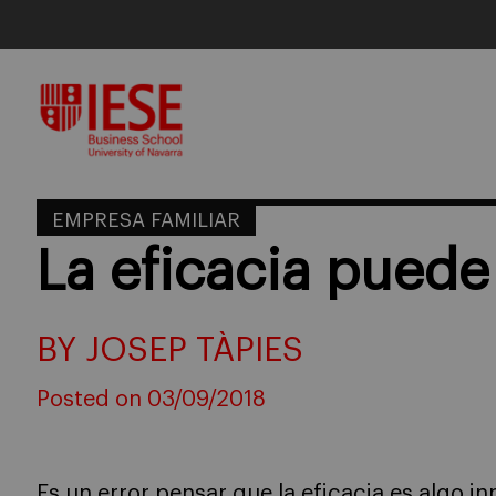
Skip
to
content
EMPRESA FAMILIAR
La eficacia pued
BY JOSEP TÀPIES
Posted on 03/09/2018
Es un error pensar que la eficacia es algo in