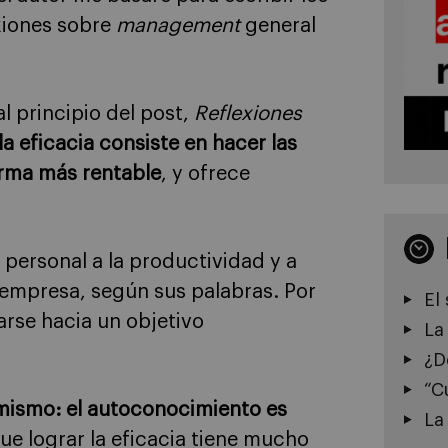
exiones sobre
management
general
l principio del post,
Reflexiones
la eficacia consiste en hacer las
orma más rentable
, y ofrece
 personal a la productividad y a
 empresa, según sus palabras. Por
El
arse hacia un objetivo
La
¿D
“C
 mismo: el autoconocimiento es
La
que lograr la eficacia tiene mucho