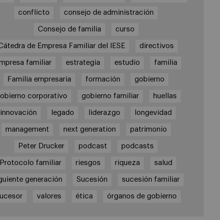
conflicto
consejo de administración
Consejo de familia
curso
Cátedra de Empresa Familiar del IESE
directivos
mpresa familiar
estrategia
estudio
familia
Familia empresaria
formación
gobierno
obierno corporativo
gobierno familiar
huellas
innovación
legado
liderazgo
longevidad
management
next generation
patrimonio
Peter Drucker
podcast
podcasts
Protocolo familiar
riesgos
riqueza
salud
guiente generación
Sucesión
sucesión familiar
ucesor
valores
ética
órganos de gobierno