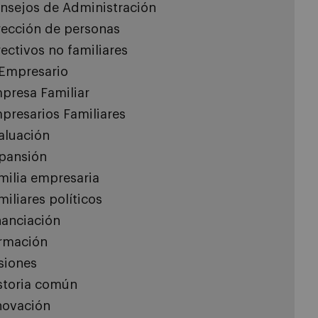
nsejos de Administración
rección de personas
rectivos no familiares
 Empresario
presa Familiar
presarios Familiares
aluación
pansión
milia empresaria
miliares políticos
nanciación
rmación
siones
storia común
novación