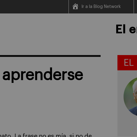
Ir a la Blog Network
El 
EL
e aprenderse
nato. La frase no es mía, si no de