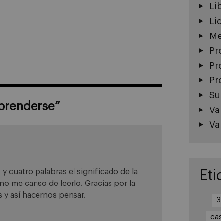
Li
Li
Me
Pr
Pr
Pr
Su
aprenderse
”
Va
Va
 cuatro palabras el significado de la
Eti
no me canso de leerlo. Gracias por la
s y así hacernos pensar.
3
ca