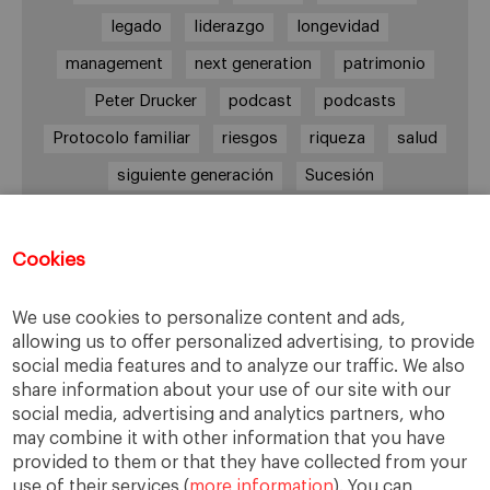
legado
liderazgo
longevidad
management
next generation
patrimonio
Peter Drucker
podcast
podcasts
Protocolo familiar
riesgos
riqueza
salud
siguiente generación
Sucesión
sucesión familiar
sucesor
valores
ética
órganos de gobierno
Cookies
We use cookies to personalize content and ads,
allowing us to offer personalized advertising, to provide
Enlaces
social media features and to analyze our traffic. We also
share information about your use of our site with our
Cátedra de Empresa Familiar
social media, advertising and analytics partners, who
IESE Insight
may combine it with other information that you have
Videoteca de Empresa Familiar
provided to them or that they have collected from your
use of their services (
more information
). You can