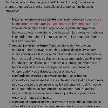
Drucker en el libro
Drucker esencial
(Editorial Edhasa). Evitar estos
errores no garantiza el éxito, pero allana el arduo camino hacia la
innovación.
Mezclar las divisiones existentes con las innovadoras
.
Lo nuevo se
ha de organizar de forma independiente de lo ya existente
. “La
innovación no puede ser el objetivo de la gente encargada de
fabricar, explotar y mejorar lo que ya existe”. La innovación debe ser
la prioridad de quien la lidera. Ser innovador en segundo término
rara vez funciona.
Apostar por el inmovilismo
. Tampoco tiene sentido que una
empresa quiera innovar sin cambiar sus políticas: el
status quo
nunca conducirá a la innovación. El lema de “las cosas siempre se
han hecho así” ahoga cualquier iniciativa emprendedora. Hay que
introducir mecanismos que incentiven la innovación y logren que
toda la organización se contagie del espíritu empresarial
emprendedor y esté deseosa de cosas nuevas.
Confundir innovación con diversificación
. Los esfuerzos
innovadores que se apartan de la actividad principal de la empresa
rara vez prosperan. Lo nuevo ya es lo suficientemente difícil como
para intentarlo en un área que uno no conoce, según Drucker. Un
negocio debería innovar en el campo que domina y donde es
experto, al menos al principio.
Comprar un negocio innovador.
Pretender convertir un negocio en
innovador comprando una pequeña empresa muy innovadora no