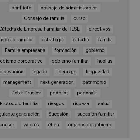
conflicto
consejo de administración
Consejo de familia
curso
Cátedra de Empresa Familiar del IESE
directivos
mpresa familiar
estrategia
estudio
familia
Familia empresaria
formación
gobierno
obierno corporativo
gobierno familiar
huellas
innovación
legado
liderazgo
longevidad
management
next generation
patrimonio
Peter Drucker
podcast
podcasts
Protocolo familiar
riesgos
riqueza
salud
guiente generación
Sucesión
sucesión familiar
ucesor
valores
ética
órganos de gobierno