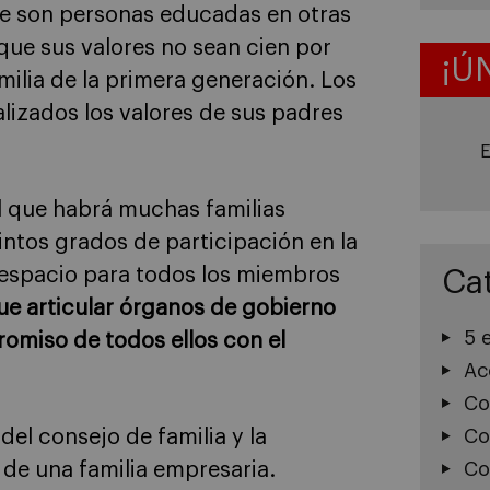
ue son personas educadas en otras
 que sus valores no sean cien por
¡Ú
milia de la primera generación. Los
lizados los valores de sus padres
E
el que habrá muchas familias
intos grados de participación en la
y espacio para todos los miembros
Ca
ue articular órganos de gobierno
5 
omiso de todos ellos con el
Ac
Co
el consejo de familia y la
Co
 de una familia empresaria.
Co