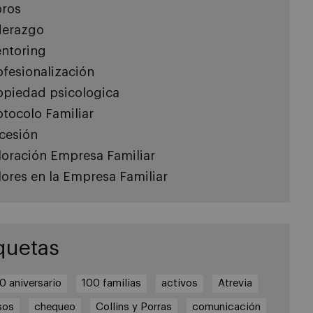
bros
derazgo
ntoring
ofesionalización
opiedad psicologica
otocolo Familiar
cesión
loración Empresa Familiar
lores en la Empresa Familiar
quetas
0 aniversario
100 familias
activos
Atrevia
sos
chequeo
Collins y Porras
comunicación