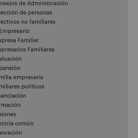
nsejos de Administración
rección de personas
rectivos no familiares
 Empresario
presa Familiar
presarios Familiares
aluación
pansión
milia empresaria
miliares políticos
nanciación
rmación
siones
storia común
novación