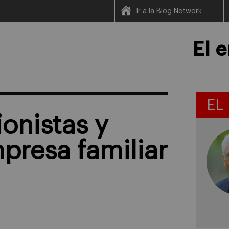
Ir a la Blog Network
El 
EL
ionistas y
presa familiar