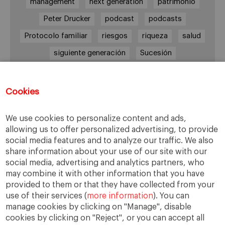
management
next generation
patrimonio
Peter Drucker
podcast
podcasts
Protocolo familiar
riesgos
riqueza
salud
siguiente generación
Sucesión
sucesión familiar
sucesor
valores
ética
órganos de gobierno
Cookies
We use cookies to personalize content and ads,
allowing us to offer personalized advertising, to provide
Enlaces
social media features and to analyze our traffic. We also
share information about your use of our site with our
Cátedra de Empresa Familiar
social media, advertising and analytics partners, who
IESE Insight
may combine it with other information that you have
Videoteca de Empresa Familiar
provided to them or that they have collected from your
use of their services (
more information
). You can
manage cookies by clicking on "Manage", disable
cookies by clicking on "Reject", or you can accept all