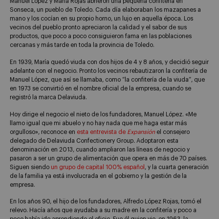
Manuel López y María Rojas abrieron una pequeña confitería en
Sonseca, un pueblo de Toledo. Cada día elaboraban los mazapanes a
mano y los cocían en su propio horno, un lujo en aquella época. Los
vecinos del pueblo pronto apreciaron la calidad y el sabor de sus
productos, que poco a poco consiguieron fama en las poblaciones
cercanas y más tarde en toda la provincia de Toledo.
En 1939, María quedó viuda con dos hijos de 4 y 8 años, y decidió seguir
adelante con el negocio. Pronto los vecinos rebautizaron la confitería de
Manuel López, que así se llamaba, como “la confitería de la viuda”, que
en 1973 se convirtió en el nombre oficial de la empresa, cuando se
registró la marca Delaviuda.
Hoy dirige el negocio el nieto de los fundadores, Manuel López. «Me
llamo igual que mi abuelo y no hay nada que me haga estar más
orgulloso», reconoce en
esta entrevista de
Expansión
el consejero
delegado de Delaviuda Confectionery Group
.
Adoptaron esta
denominación en 2013, cuando ampliaron las líneas de negocio y
pasaron a ser un grupo de alimentación que opera en más de 70 países.
Siguen siendo
un grupo de capital 100% español
, y la cuarta generación
de la familia ya está involucrada en el gobierno y la gestión de la
empresa.
En los años 90, el hijo de los fundadores, Alfredo López Rojas, tomó el
relevo. Hacía años que ayudaba a su madre en la confitería y poco a