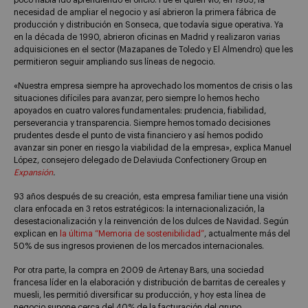
poco había ido aprendiendo el oficio. Fue él quien vio, en 1963, la
necesidad de ampliar el negocio y así abrieron la primera fábrica de
producción y distribución en Sonseca, que todavía sigue operativa. Ya
en la década de 1990, abrieron oficinas en Madrid y realizaron varias
adquisiciones en el sector (Mazapanes de Toledo y El Almendro) que les
permitieron seguir ampliando sus líneas de negocio.
«Nuestra empresa siempre ha aprovechado los momentos de crisis o las
situaciones difíciles para avanzar, pero siempre lo hemos hecho
apoyados en cuatro valores fundamentales: prudencia, fiabilidad,
perseverancia y transparencia. Siempre hemos tomado decisiones
prudentes desde el punto de vista financiero y así hemos podido
avanzar sin poner en riesgo la viabilidad de la empresa», explica Manuel
López, consejero delegado de Delaviuda Confectionery Group en
Expansión
.
93 años después de su creación, esta empresa familiar tiene una visión
clara enfocada en 3 retos estratégicos: la internacionalización, la
desestacionalización y la reinvención de los dulces de Navidad. Según
explican en
la última “Memoria de sostenibilidad”
, actualmente más del
50% de sus ingresos provienen de los mercados internacionales.
Por otra parte, la compra en 2009 de Artenay Bars, una sociedad
francesa líder en la elaboración y distribución de barritas de cereales y
muesli, les permitió diversificar su producción, y hoy esta línea de
negocio supone cerca del 40% de la facturación del grupo.