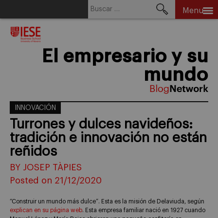
Buscar:
Menu
Skip
to
content
El empresario y su
mundo
INNOVACIÓN
Turrones y dulces navideños:
tradición e innovación no están
reñidos
BY JOSEP TÀPIES
Posted on 21/12/2020
“Construir un mundo más dulce”. Esta es la misión de Delaviuda, según
explican en su página web
. Esta empresa familiar nació en 1927 cuando