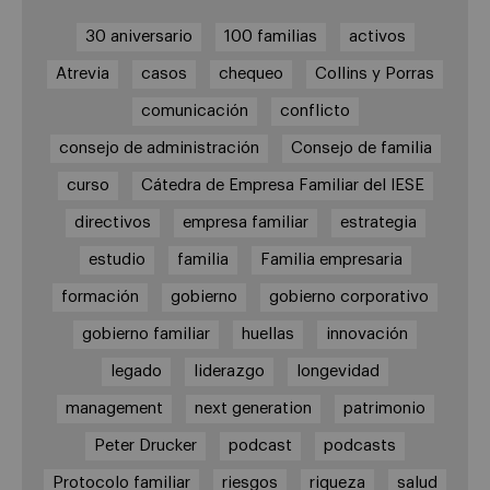
30 aniversario
100 familias
activos
Atrevia
casos
chequeo
Collins y Porras
comunicación
conflicto
consejo de administración
Consejo de familia
curso
Cátedra de Empresa Familiar del IESE
directivos
empresa familiar
estrategia
estudio
familia
Familia empresaria
formación
gobierno
gobierno corporativo
gobierno familiar
huellas
innovación
legado
liderazgo
longevidad
management
next generation
patrimonio
Peter Drucker
podcast
podcasts
Protocolo familiar
riesgos
riqueza
salud