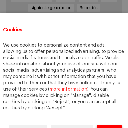
siguiente generación
Sucesión
sucesión familiar
sucesor
valores
ética
órganos de gobierno
Cookies
We use cookies to personalize content and ads,
allowing us to offer personalized advertising, to provide
Enlaces
social media features and to analyze our traffic. We also
share information about your use of our site with our
Cátedra de Empresa Familiar
social media, advertising and analytics partners, who
IESE Insight
may combine it with other information that you have
Videoteca de Empresa Familiar
provided to them or that they have collected from your
use of their services (
more information
). You can
manage cookies by clicking on "Manage", disable
cookies by clicking on "Reject", or you can accept all
cookies by clicking “Accept”.