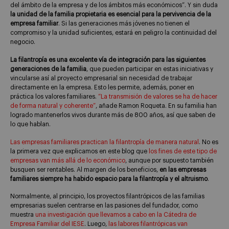
del ámbito de la empresa y de los ámbitos más económicos”. Y sin duda
la unidad de la familia propietaria es esencial para la pervivencia de la
empresa familiar
. Si las generaciones más jóvenes no tienen el
compromiso y la unidad suficientes, estará en peligro la continuidad del
negocio.
La filantropía es una excelente vía de integración para las siguientes
generaciones de la familia
, que pueden participar en estas iniciativas y
vincularse así al proyecto empresarial sin necesidad de trabajar
directamente en la empresa. Esto les permite, además, poner en
práctica los valores familiares.
“La transmisión de valores se ha de hacer
de forma natural y coherente”
, añade Ramon Roqueta. En su familia han
logrado mantenerlos vivos durante más de 800 años, así que saben de
lo que hablan.
Las empresas familiares practican la filantropía de manera natural
. No es
la primera vez que explicamos en este blog que
los fines de este tipo de
empresas van más allá de lo económico
, aunque por supuesto también
busquen ser rentables. Al margen de los beneficios,
en las empresas
familiares siempre ha habido espacio para la filantropía y el altruismo
.
Normalmente, al principio, los proyectos filantrópicos de las familias
empresarias suelen centrarse en las pasiones del fundador, como
muestra
una investigación que llevamos a cabo en la Cátedra de
Empresa Familiar del IESE
. Luego,
las labores filantrópicas van