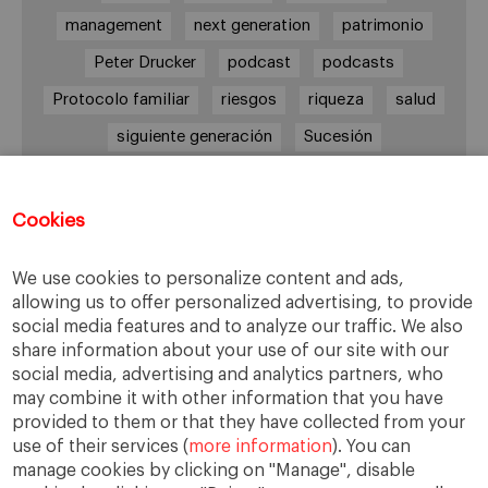
management
next generation
patrimonio
Peter Drucker
podcast
podcasts
Protocolo familiar
riesgos
riqueza
salud
siguiente generación
Sucesión
sucesión familiar
sucesor
valores
ética
órganos de gobierno
Cookies
We use cookies to personalize content and ads,
allowing us to offer personalized advertising, to provide
Enlaces
social media features and to analyze our traffic. We also
share information about your use of our site with our
Cátedra de Empresa Familiar
social media, advertising and analytics partners, who
IESE Insight
may combine it with other information that you have
Videoteca de Empresa Familiar
provided to them or that they have collected from your
use of their services (
more information
). You can
manage cookies by clicking on "Manage", disable