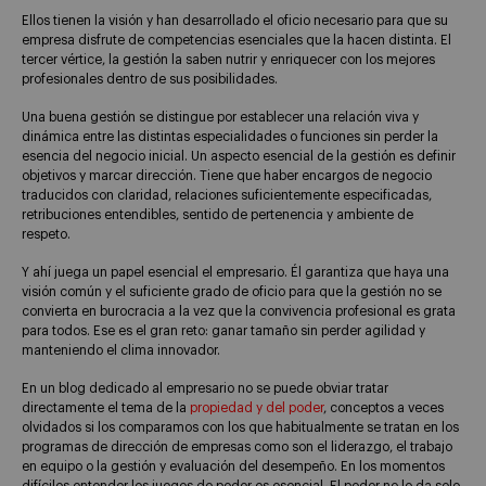
Ellos tienen la visión y han desarrollado el oficio necesario para que su
empresa disfrute de competencias esenciales que la hacen distinta. El
tercer vértice, la gestión la saben nutrir y enriquecer con los mejores
profesionales dentro de sus posibilidades.
Una buena gestión se distingue por establecer una relación viva y
dinámica entre las distintas especialidades o funciones sin perder la
esencia del negocio inicial. Un aspecto esencial de la gestión es definir
objetivos y marcar dirección. Tiene que haber encargos de negocio
traducidos con claridad, relaciones suficientemente especificadas,
retribuciones entendibles, sentido de pertenencia y ambiente de
respeto.
Y ahí juega un papel esencial el empresario. Él garantiza que haya una
visión común y el suficiente grado de oficio para que la gestión no se
convierta en burocracia a la vez que la convivencia profesional es grata
para todos. Ese es el gran reto: ganar tamaño sin perder agilidad y
manteniendo el clima innovador.
En un blog dedicado al empresario no se puede obviar tratar
directamente el tema de la
propiedad y del poder
, conceptos a veces
olvidados si los comparamos con los que habitualmente se tratan en los
programas de dirección de empresas como son el liderazgo, el trabajo
en equipo o la gestión y evaluación del desempeño. En los momentos
difíciles entender los juegos de poder es esencial. El poder no lo da solo