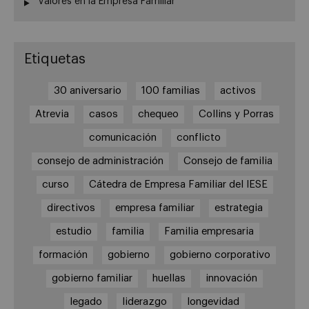
Valores en la Empresa Familiar
Etiquetas
30 aniversario
100 familias
activos
Atrevia
casos
chequeo
Collins y Porras
comunicación
conflicto
consejo de administración
Consejo de familia
curso
Cátedra de Empresa Familiar del IESE
directivos
empresa familiar
estrategia
estudio
familia
Familia empresaria
formación
gobierno
gobierno corporativo
gobierno familiar
huellas
innovación
legado
liderazgo
longevidad