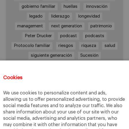
gobierno familiar
huellas
innovación
legado
liderazgo
longevidad
management
next generation
patrimonio
Peter Drucker
podcast
podcasts
Protocolo familiar
riesgos
riqueza
salud
siguiente generación
Sucesión
sucesión familiar
sucesor
valores
ética
órganos de gobierno
Cookies
We use cookies to personalize content and ads,
allowing us to offer personalized advertising, to provide
Enlaces
social media features and to analyze our traffic. We also
share information about your use of our site with our
Cátedra de Empresa Familiar
social media, advertising and analytics partners, who
IESE Insight
may combine it with other information that you have
Videoteca de Empresa Familiar