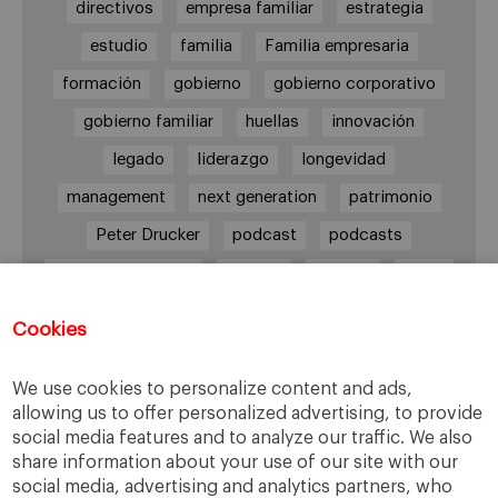
directivos
empresa familiar
estrategia
estudio
familia
Familia empresaria
formación
gobierno
gobierno corporativo
gobierno familiar
huellas
innovación
legado
liderazgo
longevidad
management
next generation
patrimonio
Peter Drucker
podcast
podcasts
Protocolo familiar
riesgos
riqueza
salud
siguiente generación
Sucesión
Cookies
sucesión familiar
sucesor
valores
ética
órganos de gobierno
We use cookies to personalize content and ads,
allowing us to offer personalized advertising, to provide
social media features and to analyze our traffic. We also
share information about your use of our site with our
Enlaces
social media, advertising and analytics partners, who