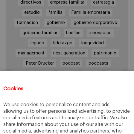
directivos
empresa familiar
estrategia
estudio
familia
Familia empresaria
formación
gobierno
gobierno corporativo
gobierno familiar
huellas
innovación
legado
liderazgo
longevidad
management
next generation
patrimonio
Peter Drucker
podcast
podcasts
Protocolo familiar
riesgos
riqueza
salud
siguiente generación
Sucesión
Cookies
sucesión familiar
sucesor
valores
ética
órganos de gobierno
We use cookies to personalize content and ads,
allowing us to offer personalized advertising, to provide
social media features and to analyze our traffic. We also
share information about your use of our site with our
Enlaces
social media, advertising and analytics partners, who