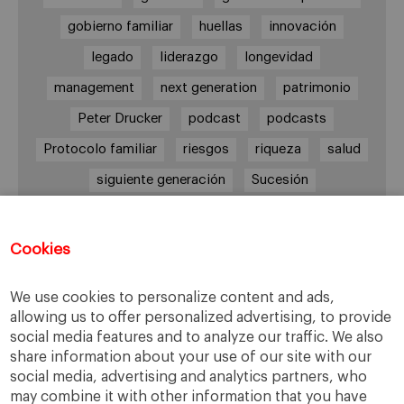
gobierno familiar
huellas
innovación
legado
liderazgo
longevidad
management
next generation
patrimonio
Peter Drucker
podcast
podcasts
Protocolo familiar
riesgos
riqueza
salud
siguiente generación
Sucesión
sucesión familiar
sucesor
valores
ética
órganos de gobierno
Cookies
We use cookies to personalize content and ads,
allowing us to offer personalized advertising, to provide
Enlaces
social media features and to analyze our traffic. We also
share information about your use of our site with our
Cátedra de Empresa Familiar
social media, advertising and analytics partners, who
IESE Insight
may combine it with other information that you have