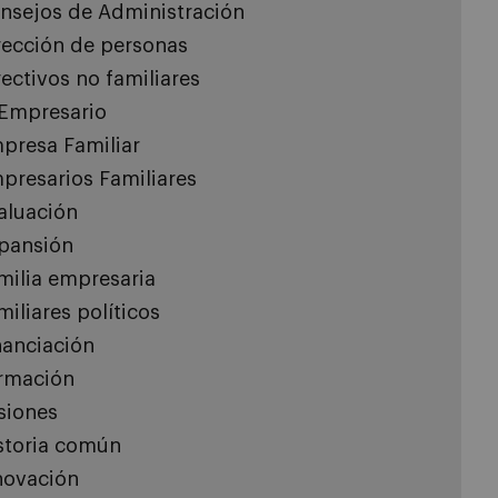
nsejos de Administración
rección de personas
rectivos no familiares
 Empresario
presa Familiar
presarios Familiares
aluación
pansión
milia empresaria
miliares políticos
nanciación
rmación
siones
storia común
novación