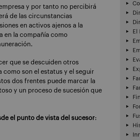
Co
 empresa y por tanto no percibirá
Di
rá de las circunstancias
Di
siones en activos ajenos a la
El
núa en la compañía como
Em
muneración.
Em
Ev
er que se descuiden otros
Ex
a como son el estatus y el seguir
Fa
tos dos frentes puede marcar la
Fa
itoso y un proceso de sucesión que
Fi
Fo
Fu
de el punto de vista del sucesor
:
Hi
In