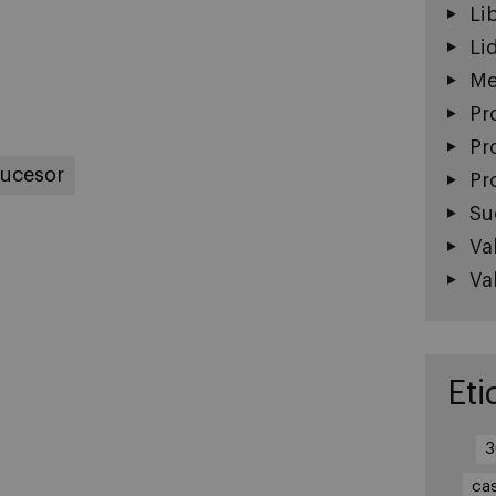
Li
Li
Me
Pr
Pr
sucesor
Pr
Su
Va
Va
Eti
3
ca