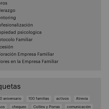
bros
derazgo
ntoring
ofesionalización
opiedad psicologica
otocolo Familiar
cesión
loración Empresa Familiar
lores en la Empresa Familiar
quetas
0 aniversario
100 familias
activos
Atrevia
sos
chequeo
Collins y Porras
comunicación