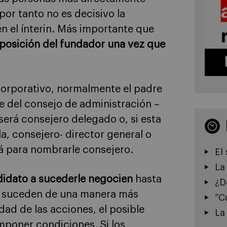
por tanto no es decisivo la
n el ínterin. Más importante que
a posición del fundador una vez que
corporativo, normalmente el padre
 del consejo de administración –
será consejero delegado o, si esta
a, consejero- director general o
á para nombrarle consejero.
El
La
ndidato a sucederle negocien
hasta
¿D
sas suceden de una manera más
“C
dad de las acciones, el posible
La
mponer condiciones. Si los