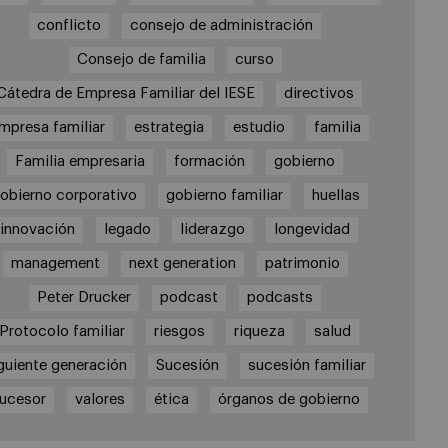
conflicto
consejo de administración
Consejo de familia
curso
Cátedra de Empresa Familiar del IESE
directivos
mpresa familiar
estrategia
estudio
familia
Familia empresaria
formación
gobierno
obierno corporativo
gobierno familiar
huellas
innovación
legado
liderazgo
longevidad
management
next generation
patrimonio
Peter Drucker
podcast
podcasts
Protocolo familiar
riesgos
riqueza
salud
guiente generación
Sucesión
sucesión familiar
ucesor
valores
ética
órganos de gobierno