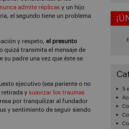
 nunca admite réplicas
y un hijo
aria, el segundo tiene un problema
¡Ú
E
cación y respeto,
el presunto
io quizá transmita el mensaje de
de su padre una vez que éste se
Ca
esto ejecutivo (sea pariente o no
5 
 retirada y
suavizar los traumas
Ac
eresa por tranquilizar al fundador
Co
us y sentimiento de seguir siendo
Co
Co