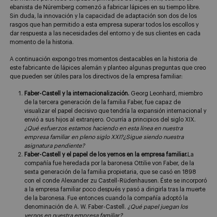
ebanista de Núremberg comenzó a fabricar lápices en su tiempo libre.
Sin duda, la innovación y la capacidad de adaptación son dos de los
rasgos que han permitido a esta empresa superar todos los escollos y
dar respuesta a las necesidades del entorno y de sus clientes en cada
momento de la historia.
A continuación expongo tres momentos destacables en la historia de
este fabricante de lápices alemán y planteo algunas preguntas que creo
que pueden ser útiles para los directivos de la empresa familiar:
Faber-Castell y la internacionalización.
Georg Leonhard, miembro
de la tercera generación de la familia Faber, fue capaz de
visualizar el papel decisivo que tendría la expansión internacional y
envió a sus hijos al extranjero. Ocurría a principios del siglo XIX.
¿Qué esfuerzos estamos haciendo en esta línea en nuestra
empresa familiar en pleno siglo XXI?
¿Sigue siendo nuestra
asignatura pendiente?
Faber-Castell y el papel de los yernos en la empresa familiar.
La
compañía fue heredada por la baronesa Ottilie von Faber, de la
sexta generación de la familia propietaria, que se casó en 1898
con el conde Alexander zu Castell-Rüdenhausen. Éste se incorporó
a la empresa familiar poco después y pasó a dirigirla tras la muerte
de la baronesa. Fue entonces cuando la compañía adoptó la
denominación de A. W. Faber-Castell.
¿Qué papel juegan los
yernos en nuestra empresa familiar?