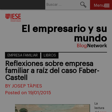
Buscar:
Menu
Skip
to
content
El empresario y su
mundo
EMPRESA FAMILIAR
LIBROS
Reflexiones sobre empresa
familiar a raíz del caso Faber-
Castell
BY JOSEP TÀPIES
Posted on 19/01/2015
La
lectura