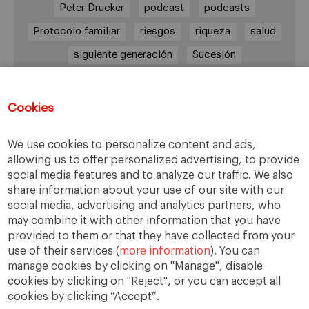
Peter Drucker
podcast
podcasts
Protocolo familiar
riesgos
riqueza
salud
siguiente generación
Sucesión
sucesión familiar
sucesor
valores
ética
órganos de gobierno
Cookies
We use cookies to personalize content and ads,
allowing us to offer personalized advertising, to provide
Enlaces
social media features and to analyze our traffic. We also
share information about your use of our site with our
Cátedra de Empresa Familiar
social media, advertising and analytics partners, who
IESE Insight
may combine it with other information that you have
Videoteca de Empresa Familiar
provided to them or that they have collected from your
use of their services (
more information
). You can
manage cookies by clicking on "Manage", disable
cookies by clicking on "Reject", or you can accept all
cookies by clicking “Accept”.