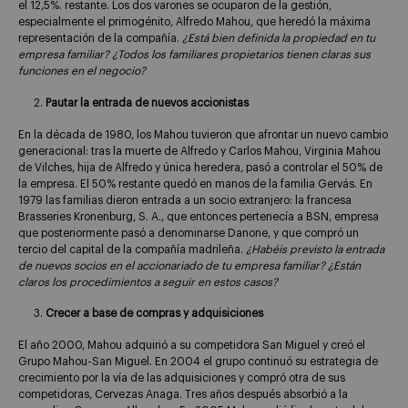
el 12,5%. restante. Los dos varones se ocuparon de la gestión,
especialmente el primogénito, Alfredo Mahou, que heredó la máxima
representación de la compañía.
¿Está bien definida la propiedad en tu
empresa familiar? ¿Todos los familiares propietarios tienen claras sus
funciones en el negocio?
Pautar la entrada de nuevos accionistas
En la década de 1980, los Mahou tuvieron que afrontar un nuevo cambio
generacional: tras la muerte de Alfredo y Carlos Mahou, Virginia Mahou
de Vilches, hija de Alfredo y única heredera, pasó a controlar el 50% de
la empresa. El 50% restante quedó en manos de la familia Gervás. En
1979 las familias dieron entrada a un socio extranjero: la francesa
Brasseries Kronenburg, S. A., que entonces pertenecía a BSN, empresa
que posteriormente pasó a denominarse Danone, y que compró un
tercio del capital de la compañía madrileña.
¿Habéis previsto la entrada
de nuevos socios en el accionariado de tu empresa familiar? ¿Están
claros los procedimientos a seguir en estos casos?
Crecer a base de compras y adquisiciones
El año 2000, Mahou adquirió a su competidora San Miguel y creó el
Grupo Mahou-San Miguel. En 2004 el grupo continuó su estrategia de
crecimiento por la vía de las adquisiciones y compró otra de sus
competidoras, Cervezas Anaga. Tres años después absorbió a la