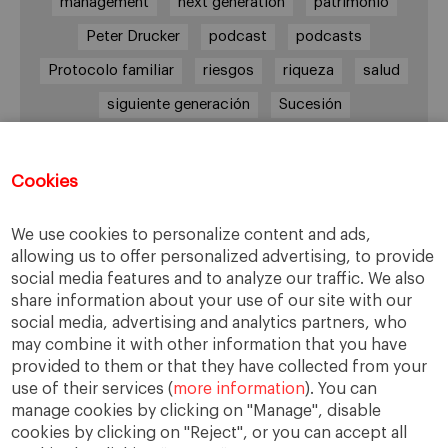
management
next generation
patrimonio
Peter Drucker
podcast
podcasts
Protocolo familiar
riesgos
riqueza
salud
siguiente generación
Sucesión
sucesión familiar
sucesor
valores
ética
órganos de gobierno
Cookies
We use cookies to personalize content and ads,
allowing us to offer personalized advertising, to provide
Enlaces
social media features and to analyze our traffic. We also
share information about your use of our site with our
Cátedra de Empresa Familiar
social media, advertising and analytics partners, who
IESE Insight
may combine it with other information that you have
Videoteca de Empresa Familiar
provided to them or that they have collected from your
use of their services (
more information
). You can
manage cookies by clicking on "Manage", disable
cookies by clicking on "Reject", or you can accept all