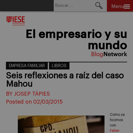
Buscar:
Menu
Skip
to
content
El empresario y su
mundo
EMPRESA FAMILIAR
LIBROS
Seis reflexiones a raíz del caso
Mahou
BY JOSEP TÀPIES
Posted on 02/03/2015
Como ya
hicimos
con
Faber-