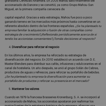
granadina Cervezas Alhambra. En 2005 Mahou salió finalmente del
accionariado de Danone y se convirtió, ya como Grupo Mahou-San
Miguel, en la primera compañía cervecera de
capital español. Gracias a esta estrategia, Mahou fue poco a poco
ganando terreno en los mercados más próximos hasta convertirse en un
referente absoluto dentro de las fronteras españolas.
¿Se ha planteado tu
empresa familiar la adquisición o fusión de otras compañías como
estrategia de crecimiento?¿Reflexionáis periódicamente acerca de si
tenéis los accionistas convenientes?¿Tomáis decisiones al respecto?
Diversificar para reforzar el negocio
En los últimos años, la empresa ha reforzado su estrategia de
diversificación del negocio. En 2010 estableció un acuerdo con D. E.
Master Blenders para distribuir sus cafés, infusiones y edulcorantes en el
canal de hostelería. Un año después, se unió al grupo Solán de Cabras,
productora de aguas y refrescos, para reforzar su portafolio de bebidas.
¿Se ha planteado tu empresa la diversificación para aumentar su
portafolio de productos y reforzar su presencia en el mercado?
Mantener los valores
Cuando en 1979 la francesa Brasseries Kronenburg, S. A. se incorporó al
accionariado de Mahou, los accionistas apostaron por reafirmar los
puntos fuertes de la estrategia histórica de la empresa: afianzar una