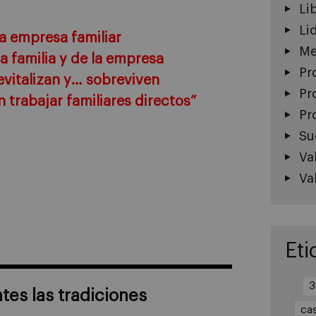
Li
Li
la empresa familiar
Me
a familia y de la empresa
Pr
evitalizan y… sobreviven
Pr
 trabajar familiares directos”
Pr
Su
Va
Va
Eti
3
tes las tradiciones
ca