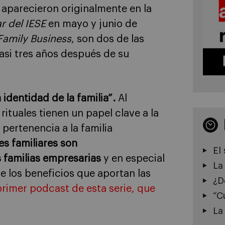
 aparecieron originalmente en la
r del IESE
en mayo y junio de
Family Business
, son dos de las
asi tres años después de su
 identidad de la familia”.
Al
rituales tienen un papel clave a la
 pertenencia a la familia
es familiares son
El
s familias empresarias
y en especial
La
 los beneficios que aportan las
¿D
primer podcast de esta serie, que
“C
La