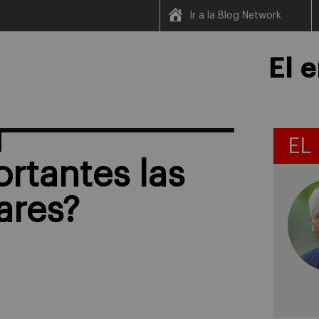
Ir a la Blog Network
El 
EL
rtantes las
ares?