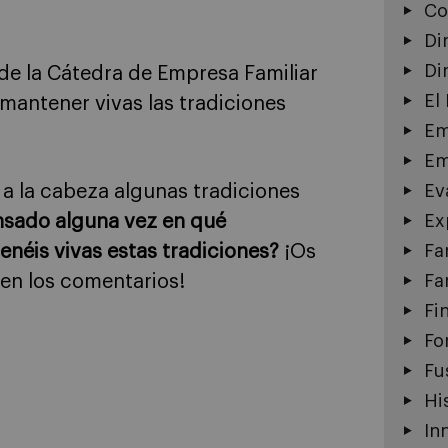
Co
Di
Di
de la Cátedra de Empresa Familiar
El
antener vivas las tradiciones
Em
Em
 a la cabeza algunas tradiciones
Ev
nsado alguna vez en qué
Ex
néis vivas estas tradiciones?
¡Os
Fa
en los comentarios!
Fa
Fi
Fo
Fu
Hi
In