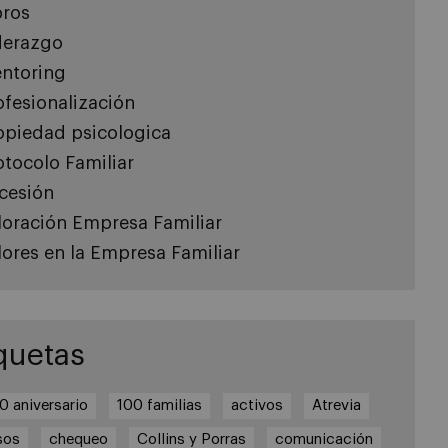
bros
derazgo
ntoring
ofesionalización
opiedad psicologica
otocolo Familiar
cesión
loración Empresa Familiar
lores en la Empresa Familiar
quetas
0 aniversario
100 familias
activos
Atrevia
sos
chequeo
Collins y Porras
comunicación