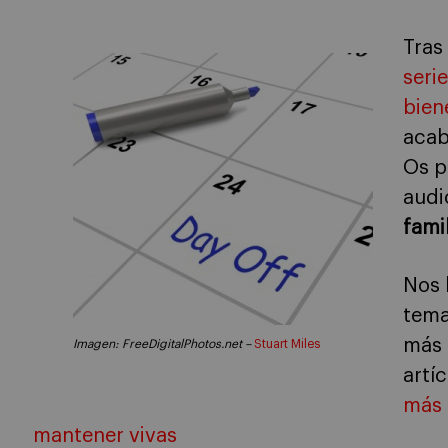
Tras
seri
bien
acab
Os p
aud
fami
Nos 
tema
más 
Imagen:
FreeDigitalPhotos.net –
Stuart Miles
artí
más 
mantener vivas