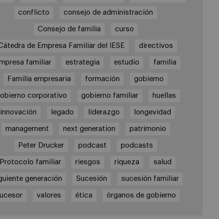
conflicto
consejo de administración
Consejo de familia
curso
Cátedra de Empresa Familiar del IESE
directivos
mpresa familiar
estrategia
estudio
familia
Familia empresaria
formación
gobierno
obierno corporativo
gobierno familiar
huellas
innovación
legado
liderazgo
longevidad
management
next generation
patrimonio
Peter Drucker
podcast
podcasts
Protocolo familiar
riesgos
riqueza
salud
guiente generación
Sucesión
sucesión familiar
ucesor
valores
ética
órganos de gobierno