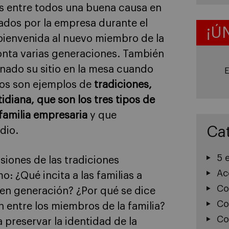
ís entre todos una buena causa en
rados por la empresa durante el
¡Ú
bienvenida al nuevo miembro de la
monta varias generaciones. También
gnado su sitio en la mesa cuando
E
tos son ejemplos de
tradiciones,
otidiana, que son los tres tipos de
familia empresaria
y que
Ca
dio.
5 
siones de las tradiciones
Ac
 ¿Qué incita a las familias a
Co
n en generación? ¿Por qué se dice
Co
 entre los miembros de la familia?
Co
 preservar la identidad de la