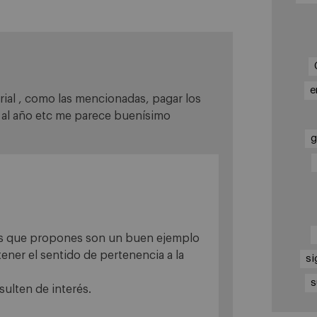
e
arial , como las mencionadas, pagar los
 al año etc me parece buenísimo
g
es que propones son un buen ejemplo
ener el sentido de pertenencia a la
si
s
sulten de interés.