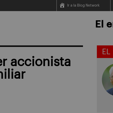
Ir a la Blog Network
El 
EL
er accionista
iliar