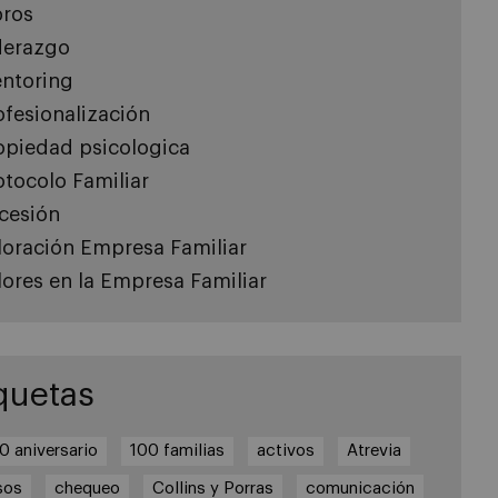
bros
derazgo
ntoring
ofesionalización
opiedad psicologica
otocolo Familiar
cesión
loración Empresa Familiar
lores en la Empresa Familiar
quetas
0 aniversario
100 familias
activos
Atrevia
sos
chequeo
Collins y Porras
comunicación