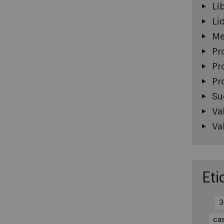
Li
Li
Me
Pr
Pr
Pr
Su
Va
Va
Eti
3
ca