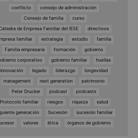
conflicto
consejo de administración
Consejo de familia
curso
Cátedra de Empresa Familiar del IESE
directivos
mpresa familiar
estrategia
estudio
familia
Familia empresaria
formación
gobierno
obierno corporativo
gobierno familiar
huellas
innovación
legado
liderazgo
longevidad
management
next generation
patrimonio
Peter Drucker
podcast
podcasts
Protocolo familiar
riesgos
riqueza
salud
guiente generación
Sucesión
sucesión familiar
ucesor
valores
ética
órganos de gobierno