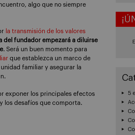
ncuentro, algo que no siempre
¡Ú
or
la transmisión de los valores
ura del fundador empezará a diluirse
E
ue
. Será un buen momento para
iar
que establezca un marco de
nidad familiar y asegurar la
Ca
n.
5 
 exponer los principales efectos
Ac
 y los desafíos que comporta.
Co
Co
Co