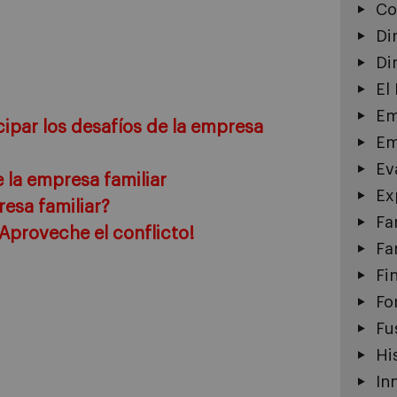
Co
Di
Di
El
Em
cipar los desafíos de la empresa
Em
Ev
e la empresa familiar
Ex
resa familiar?
Fa
¡Aproveche el conflicto!
Fa
Fi
Fo
Fu
Hi
In