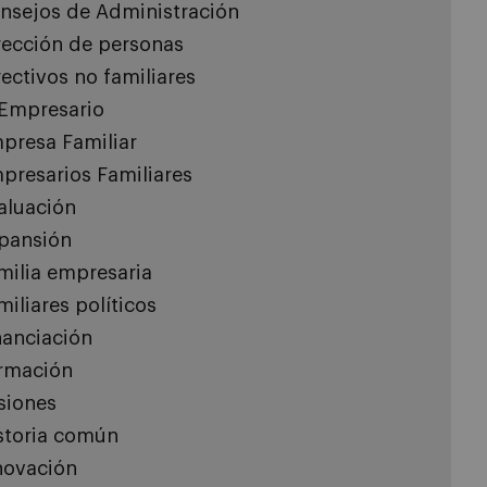
nsejos de Administración
rección de personas
rectivos no familiares
 Empresario
presa Familiar
presarios Familiares
aluación
pansión
milia empresaria
miliares políticos
nanciación
rmación
siones
storia común
novación