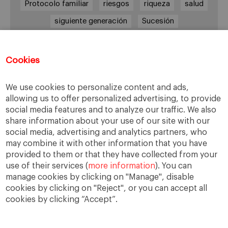
Protocolo familiar
riesgos
riqueza
salud
siguiente generación
Sucesión
sucesión familiar
sucesor
valores
ética
órganos de gobierno
Cookies
We use cookies to personalize content and ads,
allowing us to offer personalized advertising, to provide
Enlaces
social media features and to analyze our traffic. We also
share information about your use of our site with our
Cátedra de Empresa Familiar
social media, advertising and analytics partners, who
IESE Insight
may combine it with other information that you have
Videoteca de Empresa Familiar
provided to them or that they have collected from your
use of their services (
more information
). You can
manage cookies by clicking on "Manage", disable
cookies by clicking on "Reject", or you can accept all
cookies by clicking “Accept”.