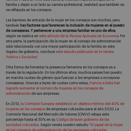
familia y dejan a un lado su carrera profesional, realidad que también se
ve reflejada en los consejos.
Las barreras de entrada de la mujer en los consejos son muchas, pero
también
hay factores que favorecen la inclusión de mujeres en el puesto
de consejeras. Y pertenecer a una empresa familiar es uno de ellos
,
según se explica en
este artículo de la
Revista Aplicada de Economía
.
Por
otra parte, la participación de la mujer en el consejo de administración
está relacionada con una mayor participación de la familia en este
órgano de gobierno, concluye
este estudio publicado en la revista
Política y Sociedad
.
Otra forma de fomentar la presencia femenina en los consejos es a
través de la regulación. En los últimos años, muchos países han puesto
en marcha cuotas de género que fuerzan a las empresas a incorporar
consejeras. Gracias a leyes de cuotas como estas,
Francia e Italia han
logrado aumentar el número de mujeres en los consejos de
administración
de sus empresas.
En 2013,
la Comisión Europea estableció un objetivo mínimo del 40% de
mujeres en los consejos
de empresas cotizadas para el año 2020. La
Comisión Nacional del Mercado de Valores (CNVV) rebaja este
porcentaje hasta el 30% en su
Código de buen gobierno de las
sociedad cotizadas
. Según revela nuestro estudio
“El papel de la mujer
en los consejos de administración de las empresas cotizadas