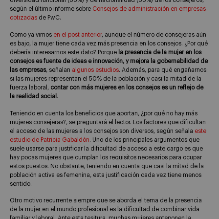
diversidad funcional (86%) y de nacionalidad (68%) de los consejeros,
según el último informe sobre
Consejos de administración en empresas
cotizadas
de PwC.
Como ya vimos
en el post anterior
, aunque el número de consejeras aún
es bajo, la mujer tiene cada vez más presencia en los consejos. ¿Por qué
debería interesarnos este dato? Porque
la presencia de la mujer en los
consejos es fuente de ideas e innovación, y mejora la gobernabilidad de
las empresas
, señalan
algunos estudios
. Además, para qué engañarnos:
si las mujeres representan el 50% de la población y casi la mitad de la
fuerza laboral,
contar con más mujeres en los consejos es un reflejo de
la realidad social
.
Teniendo en cuenta los beneficios que aportan, ¿por qué no hay más
mujeres consejeras?, se preguntará el lector. Los factores que dificultan
el acceso de las mujeres a los consejos son diversos, según señala
este
estudio de Patricia Gabaldón
. Uno de los principales argumentos que
suele usarse para justificar la dificultad de acceso a este cargo es que
hay pocas mujeres que cumplan los requisitos necesarios para ocupar
estos puestos. No obstante, teniendo en cuenta que casi la mitad de la
población activa es femenina, esta justificación cada vez tiene menos
sentido.
Otro motivo recurrente siempre que se aborda el tema de la presencia
de la mujer en el mundo profesional es la dificultad de combinar vida
familiar y laboral. Ante esta tesitura, muchas mujeres anteponen la