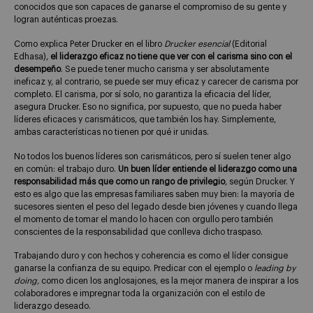
conocidos que son capaces de ganarse el compromiso de su gente y
logran auténticas proezas.
Como explica Peter Drucker en el libro
Drucker esencial
(Editorial
Edhasa),
el liderazgo eficaz no tiene que ver con el carisma sino con el
desempeño
. Se puede tener mucho carisma y ser absolutamente
ineficaz y, al contrario, se puede ser muy eficaz y carecer de carisma por
completo. El carisma, por sí solo, no garantiza la eficacia del líder,
asegura Drucker. Eso no significa, por supuesto, que no pueda haber
líderes eficaces y carismáticos, que también los hay. Simplemente,
ambas características no tienen por qué ir unidas.
No todos los buenos líderes son carismáticos, pero sí suelen tener algo
en común: el trabajo duro.
Un buen líder entiende el liderazgo como una
responsabilidad más que como un rango de privilegio
, según Drucker. Y
esto es algo que las empresas familiares saben muy bien: la mayoría de
sucesores sienten el peso del legado desde bien jóvenes y cuando llega
el momento de tomar el mando lo hacen con orgullo pero también
conscientes de la responsabilidad que conlleva dicho traspaso.
Trabajando duro y con hechos y coherencia es como el líder consigue
ganarse la confianza de su equipo. Predicar con el ejemplo o
leading by
doing,
como dicen los anglosajones, es la mejor manera de inspirar a los
colaboradores e impregnar toda la organización con el estilo de
liderazgo deseado.