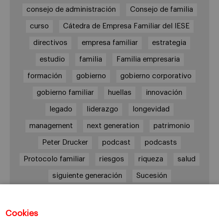
consejo de administración
Consejo de familia
curso
Cátedra de Empresa Familiar del IESE
directivos
empresa familiar
estrategia
estudio
familia
Familia empresaria
formación
gobierno
gobierno corporativo
gobierno familiar
huellas
innovación
legado
liderazgo
longevidad
management
next generation
patrimonio
Peter Drucker
podcast
podcasts
Protocolo familiar
riesgos
riqueza
salud
siguiente generación
Sucesión
sucesión familiar
sucesor
valores
ética
órganos de gobierno
Cookies