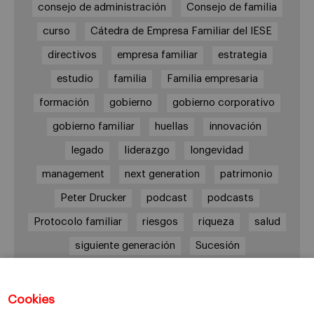
consejo de administración
Consejo de familia
curso
Cátedra de Empresa Familiar del IESE
directivos
empresa familiar
estrategia
estudio
familia
Familia empresaria
formación
gobierno
gobierno corporativo
gobierno familiar
huellas
innovación
legado
liderazgo
longevidad
management
next generation
patrimonio
Peter Drucker
podcast
podcasts
Protocolo familiar
riesgos
riqueza
salud
siguiente generación
Sucesión
sucesión familiar
sucesor
valores
ética
órganos de gobierno
Cookies