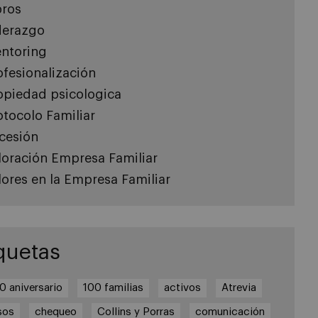
bros
derazgo
ntoring
ofesionalización
opiedad psicologica
otocolo Familiar
cesión
loración Empresa Familiar
lores en la Empresa Familiar
quetas
0 aniversario
100 familias
activos
Atrevia
sos
chequeo
Collins y Porras
comunicación