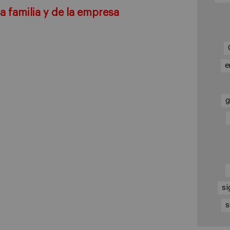
a familia y de la empresa
e
g
si
s