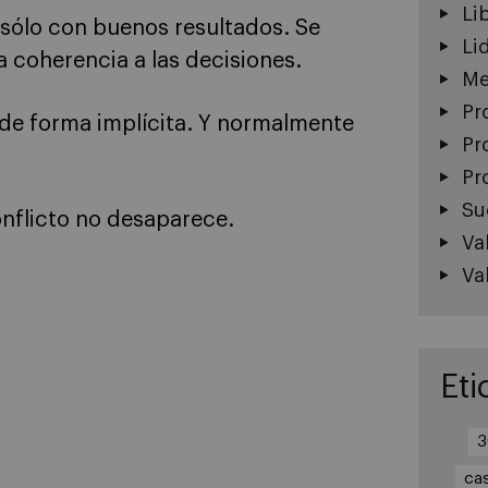
Li
 sólo con buenos resultados. Se
Li
 coherencia a las decisiones.
Me
Pr
á de forma implícita. Y normalmente
Pr
Pr
Su
onflicto no desaparece.
Va
Va
Eti
3
ca