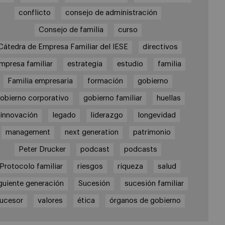
conflicto
consejo de administración
Consejo de familia
curso
Cátedra de Empresa Familiar del IESE
directivos
mpresa familiar
estrategia
estudio
familia
Familia empresaria
formación
gobierno
obierno corporativo
gobierno familiar
huellas
innovación
legado
liderazgo
longevidad
management
next generation
patrimonio
Peter Drucker
podcast
podcasts
Protocolo familiar
riesgos
riqueza
salud
guiente generación
Sucesión
sucesión familiar
ucesor
valores
ética
órganos de gobierno