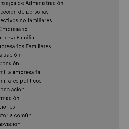
nsejos de Administración
rección de personas
rectivos no familiares
 Empresario
presa Familiar
presarios Familiares
aluación
pansión
milia empresaria
miliares políticos
nanciación
rmación
siones
storia común
novación