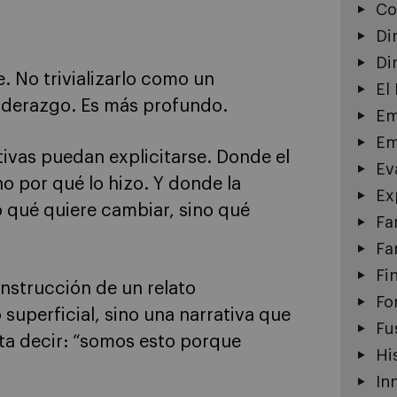
Co
Di
Di
. No trivializarlo como un
El
liderazgo. Es más profundo.
Em
Em
ivas puedan explicitarse. Donde el
Ev
o por qué lo hizo. Y donde la
Ex
o qué quiere cambiar, sino qué
Fa
Fa
Fi
onstrucción de un relato
Fo
uperficial, sino una narrativa que
Fu
ita decir: “somos esto porque
Hi
In