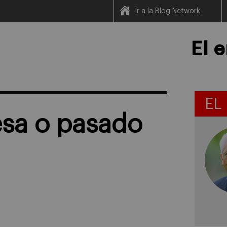
Ir a la Blog Network
El 
EL
esa o pasado