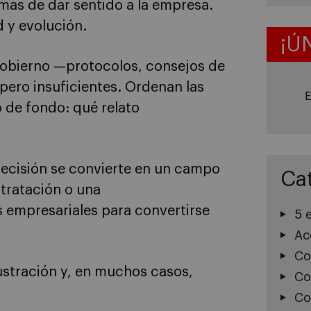
mas de dar sentido a la empresa.
d y evolución.
¡Ú
gobierno —protocolos, consejos de
pero insuficientes. Ordenan las
E
o de fondo: qué relato
decisión se convierte en un campo
Ca
ntratación o una
s empresariales para convertirse
5 
Ac
Co
ustración y, en muchos casos,
Co
Co