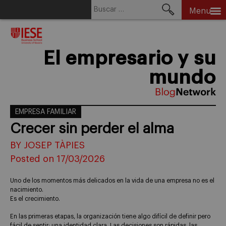
Buscar:
Menu
Skip
to
content
El empresario y su
mundo
EMPRESA FAMILIAR
Crecer sin perder el alma
BY JOSEP TÀPIES
Posted on 17/03/2026
Uno de los momentos más delicados en la vida de una empresa no es el
nacimiento.
Es el crecimiento.
En las primeras etapas, la organización tiene algo difícil de definir pero
fácil de sentir: una identidad clara. Las decisiones son rápidas, las