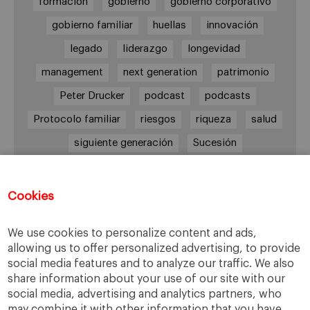
formación
gobierno
gobierno corporativo
gobierno familiar
huellas
innovación
legado
liderazgo
longevidad
management
next generation
patrimonio
Peter Drucker
podcast
podcasts
Protocolo familiar
riesgos
riqueza
salud
siguiente generación
Sucesión
sucesión familiar
sucesor
valores
ética
órganos de gobierno
Cookies
We use cookies to personalize content and ads,
allowing us to offer personalized advertising, to provide
Enlaces
social media features and to analyze our traffic. We also
share information about your use of our site with our
Cátedra de Empresa Familiar
social media, advertising and analytics partners, who
IESE Insight
may combine it with other information that you have