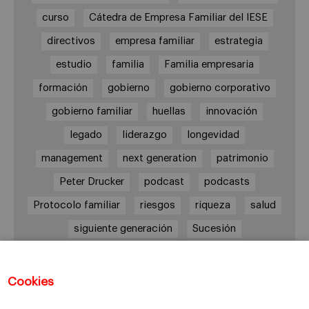
curso
Cátedra de Empresa Familiar del IESE
directivos
empresa familiar
estrategia
estudio
familia
Familia empresaria
formación
gobierno
gobierno corporativo
gobierno familiar
huellas
innovación
legado
liderazgo
longevidad
management
next generation
patrimonio
Peter Drucker
podcast
podcasts
Protocolo familiar
riesgos
riqueza
salud
siguiente generación
Sucesión
sucesión familiar
sucesor
valores
ética
órganos de gobierno
Cookies