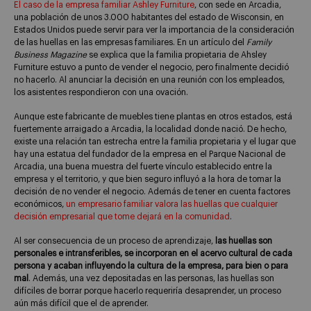
El caso de la empresa familiar Ashley Furniture
, con sede en Arcadia,
una población de unos 3.000 habitantes del estado de Wisconsin, en
Estados Unidos puede servir para ver la importancia de la consideración
de las huellas en las empresas familiares. En un artículo del
Family
Business Magazine
se explica que la familia propietaria de Ahsley
Furniture estuvo a punto de vender el negocio, pero finalmente decidió
no hacerlo. Al anunciar la decisión en una reunión con los empleados,
los asistentes respondieron con una ovación.
Aunque este fabricante de muebles tiene plantas en otros estados, está
fuertemente arraigado a Arcadia, la localidad donde nació. De hecho,
existe una relación tan estrecha entre la familia propietaria y el lugar que
hay una estatua del fundador de la empresa en el Parque Nacional de
Arcadia, una buena muestra del fuerte vínculo establecido entre la
empresa y el territorio, y que bien seguro influyó a la hora de tomar la
decisión de no vender el negocio. Además de tener en cuenta factores
económicos,
un empresario familiar valora las huellas que cualquier
decisión empresarial que tome dejará en la comunidad
.
Al ser consecuencia de un proceso de aprendizaje,
las huellas son
personales e intransferibles, se incorporan en el acervo cultural de cada
persona y acaban influyendo la cultura de la empresa, para bien o para
mal
. Además, una vez depositadas en las personas, las huellas son
difíciles de borrar porque hacerlo requeriría desaprender, un proceso
aún más difícil que el de aprender.