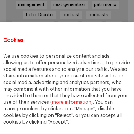
management
next generation
patrimonio
Peter Drucker
podcast
podcasts
Protocolo familiar
riesgos
riqueza
salud
siguiente generación
Sucesión
Cookies
sucesión familiar
sucesor
valores
ética
órganos de gobierno
We use cookies to personalize content and ads,
allowing us to offer personalized advertising, to provide
social media features and to analyze our traffic. We also
share information about your use of our site with our
Enlaces
social media, advertising and analytics partners, who
may combine it with other information that you have
provided to them or that they have collected from your
Cátedra de Empresa Familiar
use of their services (
more information
). You can
IESE Insight
manage cookies by clicking on "Manage", disable
Videoteca de Empresa Familiar
cookies by clicking on "Reject", or you can accept all
cookies by clicking “Accept”.