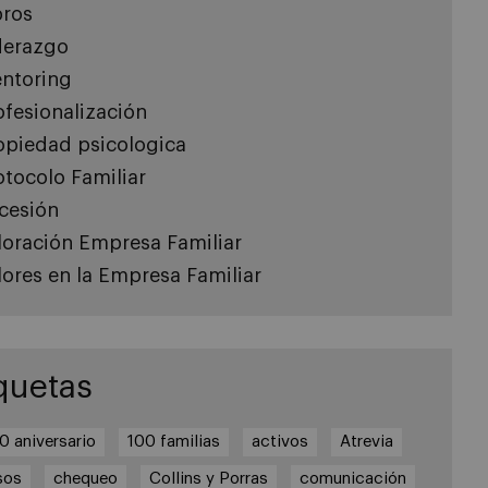
bros
derazgo
ntoring
ofesionalización
opiedad psicologica
otocolo Familiar
cesión
loración Empresa Familiar
lores en la Empresa Familiar
quetas
0 aniversario
100 familias
activos
Atrevia
sos
chequeo
Collins y Porras
comunicación