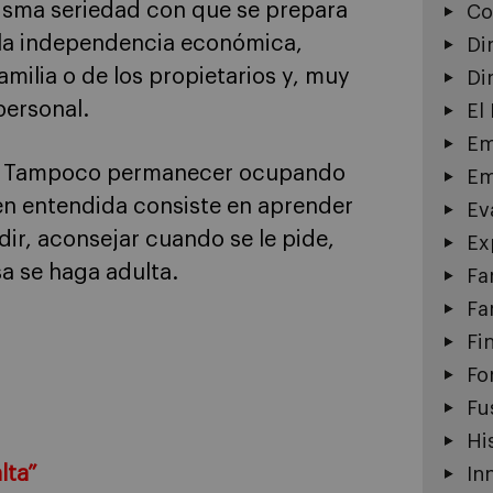
misma seriedad con que se prepara
Co
 la independencia económica,
Di
 familia o de los propietarios y, muy
Di
personal.
El
Em
cer. Tampoco permanecer ocupando
Em
bien entendida consiste en aprender
Ev
dir, aconsejar cuando se le pide,
Ex
sa se haga adulta.
Fa
Fa
Fi
Fo
Fu
Hi
lta”
In