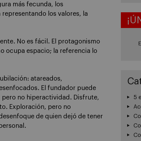
figura más fecunda, los
representando los valores, la
¡Ú
rente. No es fácil. El protagonismo
E
mo ocupa espacio; la referencia lo
 jubilación: atareados,
Ca
desenfocados. El fundador puede
 pero no hiperactividad. Disfrute,
5 
to. Exploración, pero no
Ac
l desenfoque de quien dejó de tener
Co
personal.
Co
Co