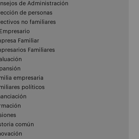
nsejos de Administración
rección de personas
rectivos no familiares
 Empresario
presa Familiar
presarios Familiares
aluación
pansión
milia empresaria
miliares políticos
nanciación
rmación
siones
storia común
novación