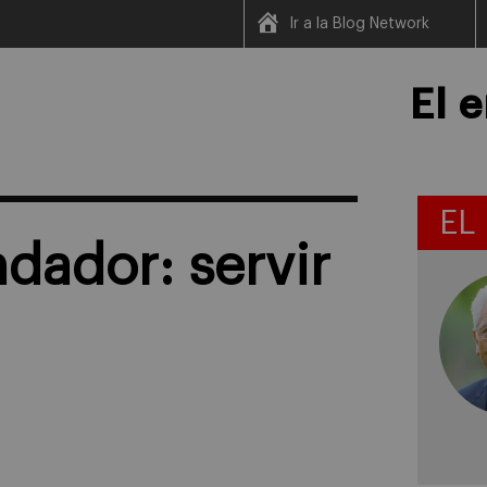
Ir a la Blog Network
El 
EL
ndador: servir