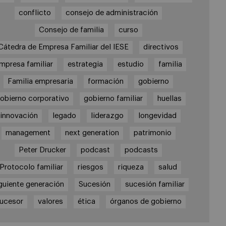
conflicto
consejo de administración
Consejo de familia
curso
Cátedra de Empresa Familiar del IESE
directivos
mpresa familiar
estrategia
estudio
familia
Familia empresaria
formación
gobierno
obierno corporativo
gobierno familiar
huellas
innovación
legado
liderazgo
longevidad
management
next generation
patrimonio
Peter Drucker
podcast
podcasts
Protocolo familiar
riesgos
riqueza
salud
guiente generación
Sucesión
sucesión familiar
ucesor
valores
ética
órganos de gobierno