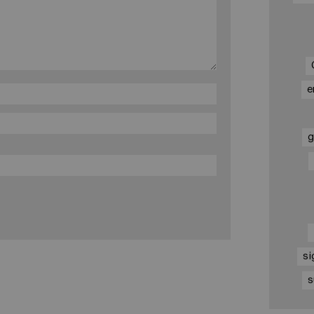
e
g
si
s