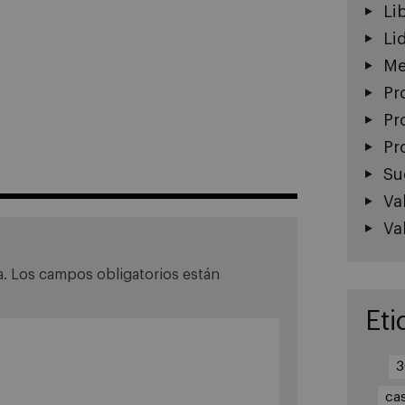
Li
Li
Me
Pr
Pr
Pr
Su
Va
Va
a.
Los campos obligatorios están
Eti
3
ca