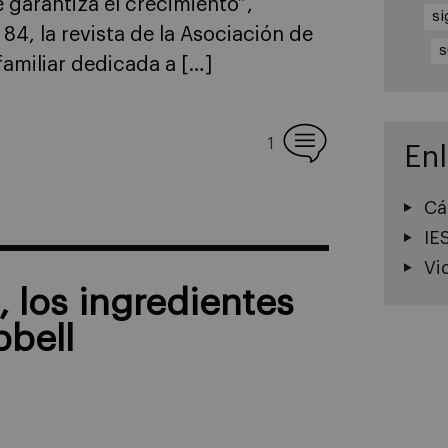
 garantiza el crecimiento”,
si
84, la revista de la Asociación de
s
familiar dedicada a […]
1
En
Cá
IE
Vi
 los ingredientes
pbell