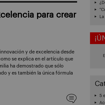
¿D
“C
celencia para crear
La
¡Ú
 innovación y de excelencia desde
E
 como se explica en el artículo que
milia ha demostrado que sólo
ndo y es también la única fórmula
Ca
5 
Ac