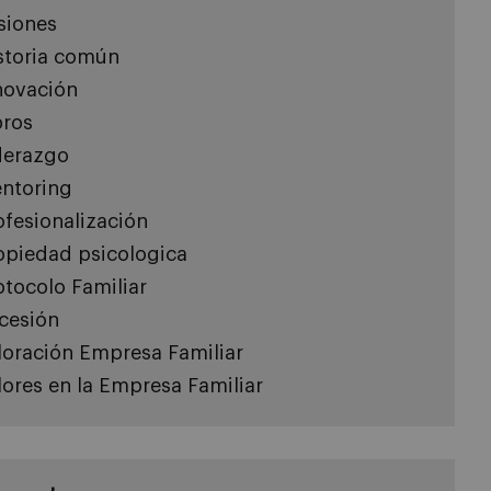
siones
storia común
novación
bros
derazgo
ntoring
ofesionalización
opiedad psicologica
otocolo Familiar
cesión
loración Empresa Familiar
lores en la Empresa Familiar