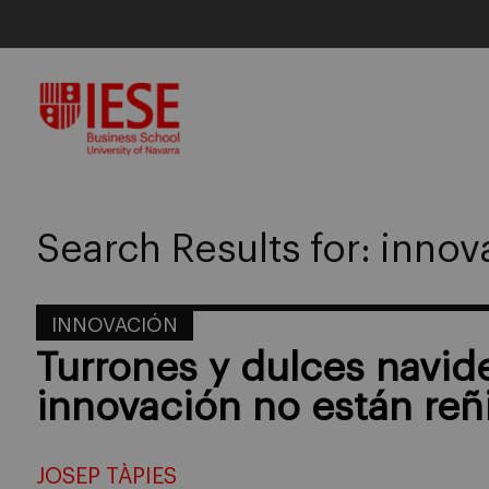
Skip
to
content
Search Results for:
innov
INNOVACIÓN
Turrones y dulces navide
innovación no están reñ
JOSEP TÀPIES