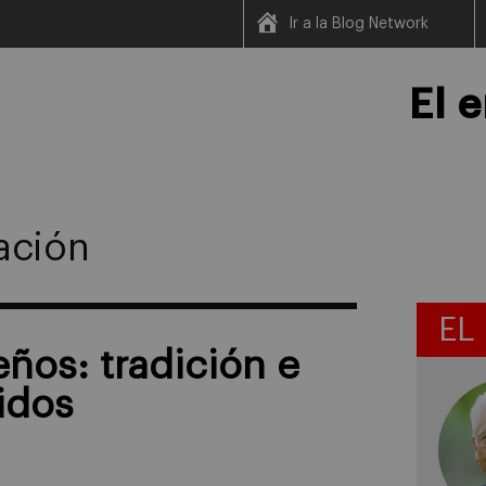
Ir a la Blog Network
El 
ación
EL
ños: tradición e
idos