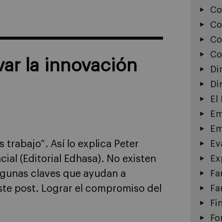
Co
Co
Co
Co
var la innovación
Di
Di
El
Em
Em
 trabajo”. Así lo explica Peter
Ev
cial (Editorial Edhasa). No existen
Ex
algunas claves que ayudan a
Fa
te post. Lograr el compromiso del
Fa
Fi
Fo