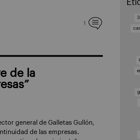
Eti
3
1
ca
e de la
e
resas”
g
ctor general de Galletas Gullón,
continuidad de las empresas.