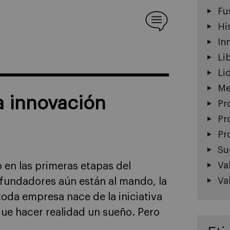
Fu
Hi
In
Li
Li
Me
a innovación
Pr
Pr
Pr
Su
Va
o en las primeras etapas del
Va
 fundadores aún están al mando, la
toda empresa nace de la iniciativa
e hacer realidad un sueño. Pero