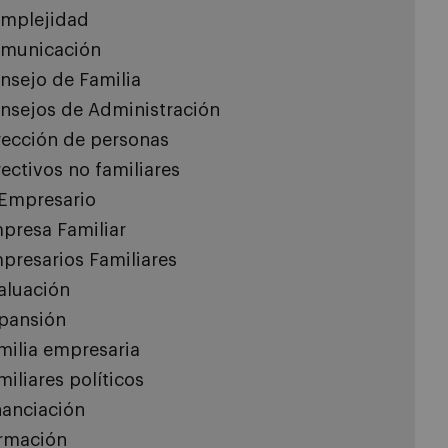
mplejidad
municación
nsejo de Familia
nsejos de Administración
rección de personas
rectivos no familiares
 Empresario
presa Familiar
presarios Familiares
aluación
pansión
milia empresaria
miliares políticos
nanciación
rmación