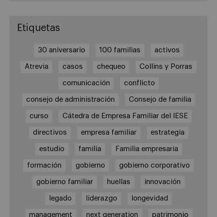
Etiquetas
30 aniversario
100 familias
activos
Atrevia
casos
chequeo
Collins y Porras
comunicación
conflicto
consejo de administración
Consejo de familia
curso
Cátedra de Empresa Familiar del IESE
directivos
empresa familiar
estrategia
estudio
familia
Familia empresaria
formación
gobierno
gobierno corporativo
gobierno familiar
huellas
innovación
legado
liderazgo
longevidad
management
next generation
patrimonio