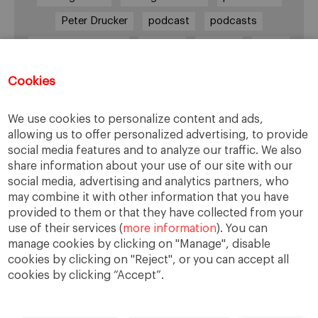
Peter Drucker
podcast
podcasts
Protocolo familiar
riesgos
riqueza
salud
siguiente generación
Sucesión
Cookies
sucesión familiar
sucesor
valores
ética
órganos de gobierno
We use cookies to personalize content and ads,
allowing us to offer personalized advertising, to provide
social media features and to analyze our traffic. We also
share information about your use of our site with our
Enlaces
social media, advertising and analytics partners, who
may combine it with other information that you have
provided to them or that they have collected from your
Cátedra de Empresa Familiar
use of their services (
more information
). You can
IESE Insight
manage cookies by clicking on "Manage", disable
Videoteca de Empresa Familiar
cookies by clicking on "Reject", or you can accept all
cookies by clicking “Accept”.