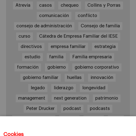
Atrevia
casos
chequeo
Collins y Porras
comunicación
conflicto
consejo de administración
Consejo de familia
curso
Cátedra de Empresa Familiar del IESE
directivos
empresa familiar
estrategia
estudio
familia
Familia empresaria
formación
gobierno
gobierno corporativo
gobierno familiar
huellas
innovación
legado
liderazgo
longevidad
management
next generation
patrimonio
Peter Drucker
podcast
podcasts
Protocolo familiar
riesgos
riqueza
salud
siguiente generación
Sucesión
Cookies