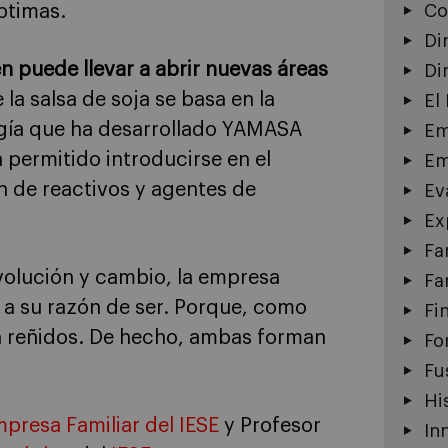
ptimas.
Co
Di
én puede llevar a abrir nuevas áreas
Di
la salsa de soja se basa en la
El
ogía que ha desarrollado YAMASA
Em
 permitido introducirse en el
Em
ón de reactivos y agentes de
Ev
Ex
Fa
volución y cambio, la empresa
Fa
y a su razón de ser. Porque, como
Fi
án reñidos. De hecho, ambas forman
Fo
Fu
Hi
presa Familiar del IESE
y Profesor
In