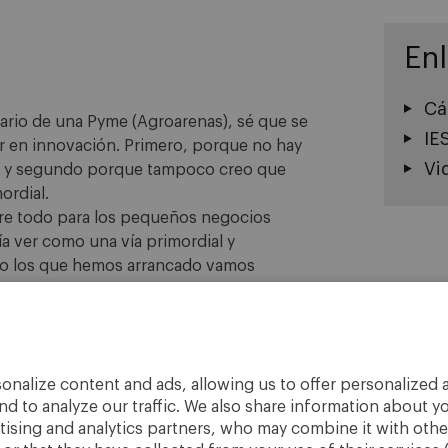
En
Cá
rio de una Pyme (Agroarenas), sé que se
IE
r en innovación. Primero, porque no hay
Vi
ico y segundo porque tampoco creo que
ordial.
bre todo para los pequeños negocios
ría ver como una vía primordial y
nto los que hemos arrancado vamos
onalize content and ads, allowing us to offer personalized a
nd to analyze our traffic. We also share information about yo
rtising and analytics partners, who may combine it with othe