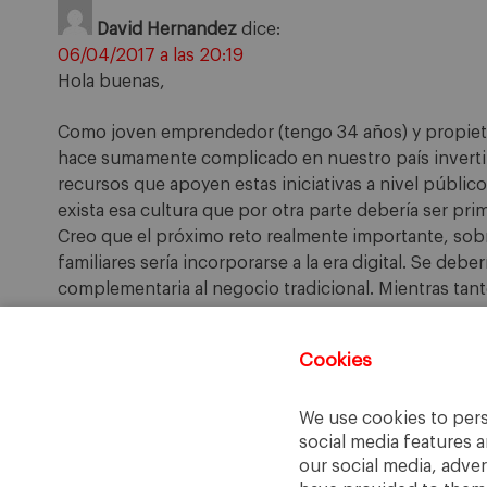
David Hernandez
dice:
06/04/2017 a las 20:19
Hola buenas,
Como joven emprendedor (tengo 34 años) y propieta
hace sumamente complicado en nuestro país inverti
recursos que apoyen estas iniciativas a nivel públ
exista esa cultura que por otra parte debería ser prim
Creo que el próximo reto realmente importante, so
familiares sería incorporarse a la era digital. Se debe
complementaria al negocio tradicional. Mientras ta
ganando.
Cookies
Comments are closed.
We use cookies to pers
social media features a
our social media, adve