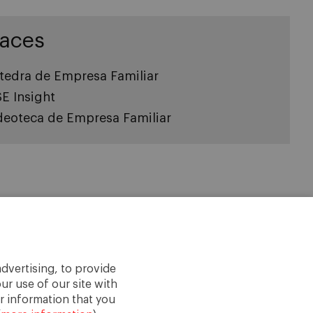
laces
tedra de Empresa Familiar
SE Insight
deoteca de Empresa Familiar
dvertising, to provide
ur use of our site with
r information that you