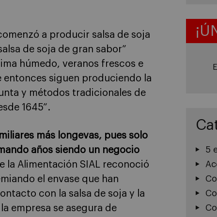
¡Ú
omenzó a producir salsa de soja
salsa de soja de gran sabor”
lima húmedo, veranos frescos e
E
e entonces siguen produciendo la
punta y métodos tradicionales de
esde 1645”.
Ca
miliares más longevas, pues solo
sumando años siendo un negocio
5 
de la Alimentación SIAL reconoció
Ac
emiando el envase que han
Co
ontacto con la salsa de soja y la
Co
 la empresa se asegura de
Co