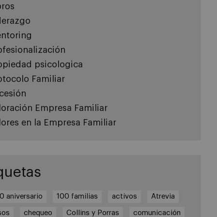
bros
derazgo
ntoring
ofesionalización
opiedad psicologica
otocolo Familiar
cesión
loración Empresa Familiar
lores en la Empresa Familiar
quetas
0 aniversario
100 familias
activos
Atrevia
sos
chequeo
Collins y Porras
comunicación