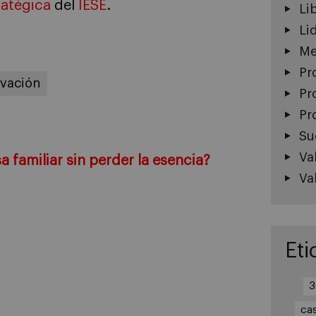
ratégica
del
IESE
.
Li
Li
Me
Pr
vación
Pr
Pr
Su
Va
 familiar sin perder la esencia?
Va
Eti
3
ca