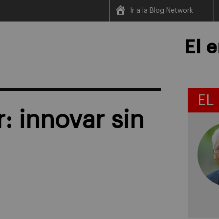
Ir a la Blog Network
El 
EL
: innovar sin