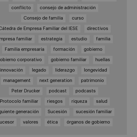
conflicto
consejo de administración
Consejo de familia
curso
Cátedra de Empresa Familiar del IESE
directivos
mpresa familiar
estrategia
estudio
familia
Familia empresaria
formación
gobierno
obierno corporativo
gobierno familiar
huellas
innovación
legado
liderazgo
longevidad
management
next generation
patrimonio
Peter Drucker
podcast
podcasts
Protocolo familiar
riesgos
riqueza
salud
guiente generación
Sucesión
sucesión familiar
ucesor
valores
ética
órganos de gobierno