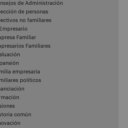
nsejos de Administración
rección de personas
rectivos no familiares
 Empresario
presa Familiar
presarios Familiares
aluación
pansión
milia empresaria
miliares políticos
nanciación
rmación
siones
storia común
novación