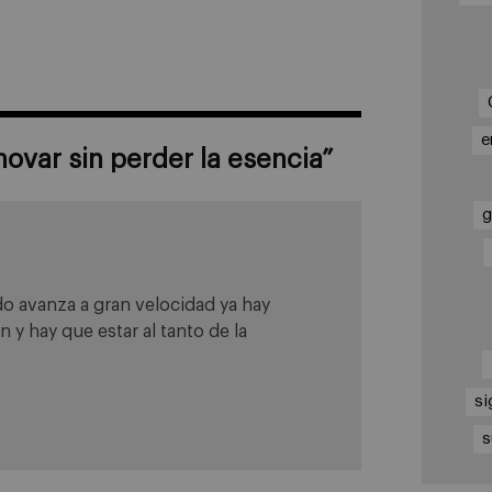
e
novar sin perder la esencia
”
g
o avanza a gran velocidad ya hay
y hay que estar al tanto de la
si
s