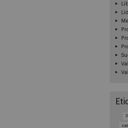
Li
Li
Me
Pr
Pr
Pr
Su
Va
Va
Eti
3
ca