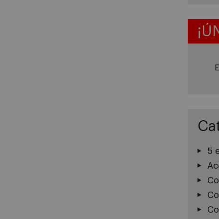
¡Ú
E
Ca
5 
Ac
Co
Co
Co