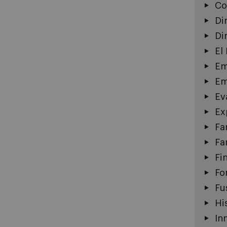
Co
Di
Di
El
Em
Em
Ev
Ex
Fa
Fa
Fi
Fo
Fu
Hi
In