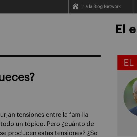
Ir a la Blog Network
El 
EL
ueces?
urjan tensiones entre la familia
s todo un tópico. Pero ¿cuánto de
 se producen estas tensiones? ¿Se