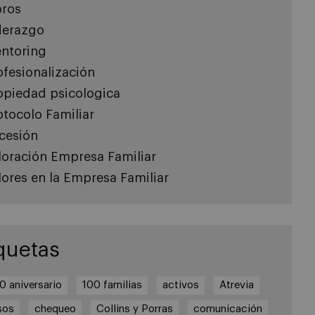
bros
derazgo
ntoring
ofesionalización
opiedad psicologica
otocolo Familiar
cesión
loración Empresa Familiar
lores en la Empresa Familiar
quetas
0 aniversario
100 familias
activos
Atrevia
sos
chequeo
Collins y Porras
comunicación