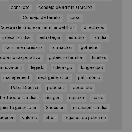
conflicto
consejo de administración
Consejo de familia
curso
Cátedra de Empresa Familiar del IESE
directivos
mpresa familiar
estrategia
estudio
familia
Familia empresaria
formación
gobierno
obierno corporativo
gobierno familiar
huellas
innovación
legado
liderazgo
longevidad
management
next generation
patrimonio
Peter Drucker
podcast
podcasts
Protocolo familiar
riesgos
riqueza
salud
guiente generación
Sucesión
sucesión familiar
ucesor
valores
ética
órganos de gobierno