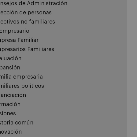
nsejos de Administración
rección de personas
rectivos no familiares
 Empresario
presa Familiar
presarios Familiares
aluación
pansión
milia empresaria
miliares políticos
nanciación
rmación
siones
storia común
novación