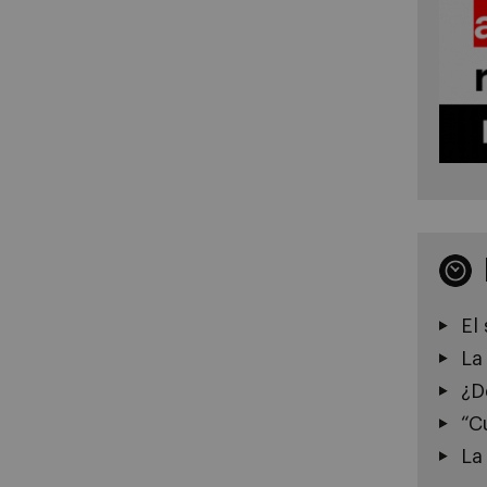
El
La
¿D
“C
La