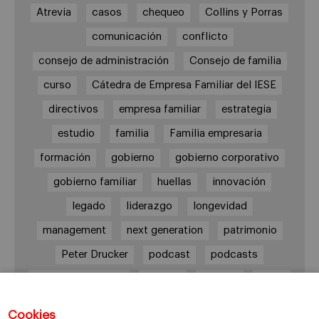
Atrevia
casos
chequeo
Collins y Porras
comunicación
conflicto
consejo de administración
Consejo de familia
curso
Cátedra de Empresa Familiar del IESE
directivos
empresa familiar
estrategia
estudio
familia
Familia empresaria
formación
gobierno
gobierno corporativo
gobierno familiar
huellas
innovación
legado
liderazgo
longevidad
management
next generation
patrimonio
Peter Drucker
podcast
podcasts
Protocolo familiar
riesgos
riqueza
salud
siguiente generación
Sucesión
Cookies