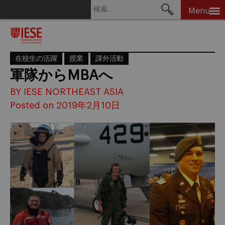
検
Menu
索:
Skip
to
content
在校生の活躍
授業
課外活動
軍隊からMBAへ
BY IESE NORTHEAST ASIA
Posted on 2019年2月10日