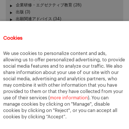
企業研修・エグゼクティブ教育
(28)
出版
(3)
出願関連アドバイス
(34)
加賀谷が語る − エグゼクティブ教育 最前線
(3)
卒業生の活躍
(51)
Cookies
卒業生向けイベント
(45)
受験生向けイベント
(111)
We use cookies to personalize content and ads,
在校生の活躍
(42)
allowing us to offer personalized advertising, to provide
報道発表、レポート
(24)
social media features and to analyze our traffic. We also
学長
(24)
share information about your use of our site with our
授業
(130)
social media, advertising and analytics partners, who
新型コロナウィルス
(22)
may combine it with other information that you have
課外活動
(140)
provided to them or that they have collected from your
use of their services (
more information
). You can
manage cookies by clicking on "Manage", disable
cookies by clicking on "Reject", or you can accept all
cookies by clicking “Accept”.