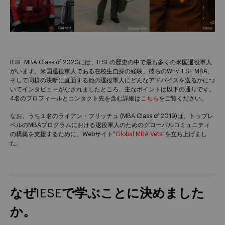
IESE MBA Class of 2020には、IESEの歴史の中で最も多くの米国退役軍人
がいます。米国退役軍人である在校生自身の経験、彼らのWhy IESE MBA、
そして同様の決断に直面する他の退役軍人にどんなアドバイスを送るかにつ
いてインタビューがなされましたところ、主なポイントは以下の通りです。
4名のプロフィールとコンタクト先を含む詳細は
こちら
をご覧ください。
なお、うち１名のライアン・フリッチュ (MBA Class of 2019)は、トップレ
ベルのMBAプログラムにおける退役軍人のためのグローバルコミュニティ
の構築を支援するために、Webサイト”
Global MBA Vets
“を立ち上げまし
た。
なぜIESEで学ぶことに決めました
か。