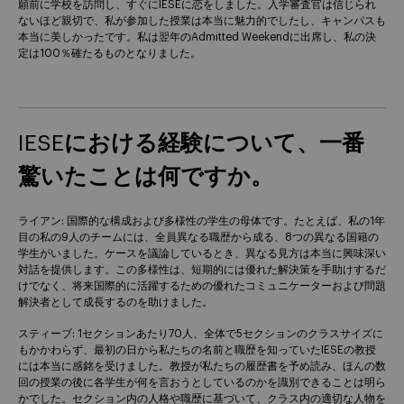
願前に学校を訪問し、すぐにIESEに恋をしました。入学審査官は信じられ
ないほど親切で、私が参加した授業は本当に魅力的でしたし、キャンパスも
本当に美しかったです。私は翌年のAdmitted Weekendに出席し、私の決
定は100％確たるものとなりました。
IESEにおける経験について、一番
驚いたことは何ですか。
ライアン: 国際的な構成および多様性の学生の母体です。たとえば、私の1年
目の私の9人のチームには、全員異なる職歴から成る、8つの異なる国籍の
学生がいました。ケースを議論しているとき、異なる見方は本当に興味深い
対話を提供します。この多様性は、短期的には優れた解決策を手助けするだ
けでなく、将来国際的に活躍するための優れたコミュニケーターおよび問題
解決者として成長するのを助けました。
スティーブ: 1セクションあたり70人、全体で5セクションのクラスサイズに
もかかわらず、最初の日から私たちの名前と職歴を知っていたIESEの教授
には本当に感銘を受けました。教授が私たちの履歴書を予め読み、ほんの数
回の授業の後に各学生が何を言おうとしているのかを識別できることは明ら
かでした。セクション内の人格や職歴に基づいて、クラス内の適切な人物を