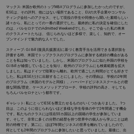
マックス: 米国か欧州のトップMBAプログラムに参加したかったのですが、
IESEは、その評判、他にはない場所であること、EUの大手企業やコンサル
ティング会社へのアクセス、そして現役の学生や同僚から聞いた素晴らしい
諸々から、私にとっての一番の選択でした。最終的に私の決定を確信にした
のは、バルセロナでのAdmitted Weekendでした。そこで会った私の将来
のクラスメートたちは、 信じられないほど多様で、楽しく、知的で、オー
プンマインドで魅力的な人々でした。
スティーブ: G.I Bill (復員兵援護法)に基づく教育手当を活用できる選択肢を
評価する時、米国でトップクラスのプログラムに参加する絶好の機会がある
ことを私は知っていました。しかし、米国のプログラムに似た外国の学校を
G.I Bill が補償していることを知り、欧州のプログラムにも検索範囲を拡大
しました。私はドイツで陸軍から離れ、欧州で過ごした時間がとても好きで
した。私はIESEだけに出願することにしました。その理由は、学校の2年間
のプログラム（米国のモデルと同様）、ハーバードビジネススクールとの密
接な関係/歴史、ケースメソッドアプローチ、学校の評判の高さ、そしても
ちろんバルセロナという都市です。
ギャレット: 私にとってIESEを際立たせるものがいくつかありました。 1つ
目は、このように信じられないほど多様な学生母体の中で2年間過ごす機会
です。私たちのクラスには現在55カ国以上の国籍の学生が参加していま
す。そして、非常に多くの分野の経歴を持つ世界中の個人から学ぶことは絶
対の特権です。第二に、ほぼ7年間ビジネスの世界を離れていましたので、
何としても2年間のプログラムに参加したいと思っていました。最後に、出