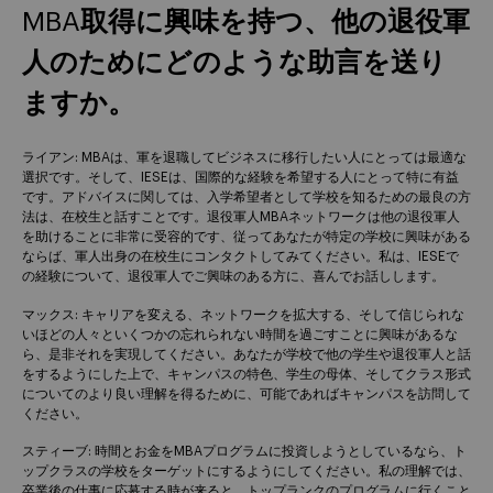
MBA取得に興味を持つ、他の退役軍
人のためにどのような助言を送り
ますか。
ライアン: MBAは、軍を退職してビジネスに移行したい人にとっては最適な
選択です。そして、IESEは、国際的な経験を希望する人にとって特に有益
です。アドバイスに関しては、入学希望者として学校を知るための最良の方
法は、在校生と話すことです。退役軍人MBAネットワークは他の退役軍人
を助けることに非常に受容的です、従ってあなたが特定の学校に興味がある
ならば、軍人出身の在校生にコンタクトしてみてください。私は、IESEで
の経験について、退役軍人でご興味のある方に、喜んでお話しします。
マックス: キャリアを変える、ネットワークを拡大する、そして信じられな
いほどの人々といくつかの忘れられない時間を過ごすことに興味があるな
ら、是非それを実現してください。あなたが学校で他の学生や退役軍人と話
をするようにした上で、キャンパスの特色、学生の母体、そしてクラス形式
についてのより良い理解を得るために、可能であればキャンパスを訪問して
ください。
スティーブ: 時間とお金をMBAプログラムに投資しようとしているなら、ト
ップクラスの学校をターゲットにするようにしてください。私の理解では、
卒業後の仕事に応募する時が来ると、トップランクのプログラムに行くこと