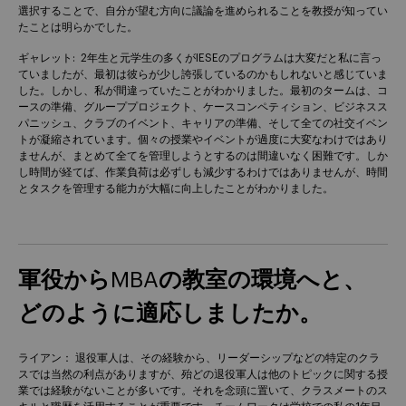
選択することで、自分が望む方向に議論を進められることを教授が知ってい
たことは明らかでした。
ギャレット: 2年生と元学生の多くがIESEのプログラムは大変だと私に言っ
ていましたが、最初は彼らが少し誇張しているのかもしれないと感じていま
した。しかし、私が間違っていたことがわかりました。最初のタームは、コ
ースの準備、グループプロジェクト、ケースコンペティション、ビジネスス
パニッシュ、クラブのイベント、キャリアの準備、そして全ての社交イベン
トが凝縮されています。個々の授業やイベントが過度に大変なわけではあり
ませんが、まとめて全てを管理しようとするのは間違いなく困難です。しか
し時間が経てば、作業負荷は必ずしも減少するわけではありませんが、時間
とタスクを管理する能力が大幅に向上したことがわかりました。
軍役からMBAの教室の環境へと、
どのように適応しましたか。
ライアン： 退役軍人は、その経験から、リーダーシップなどの特定のクラ
スでは当然の利点がありますが、殆どの退役軍人は他のトピックに関する授
業では経験がないことが多いです。それを念頭に置いて、クラスメートのス