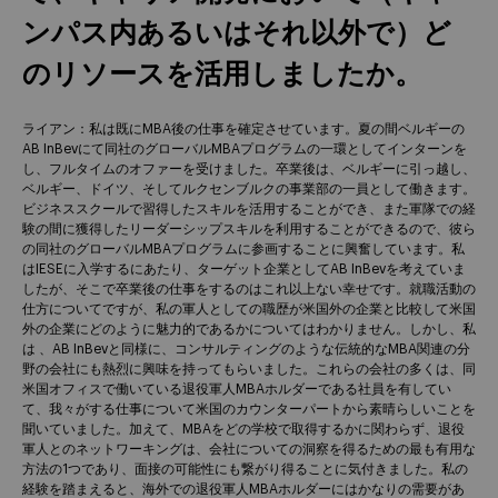
ンパス内あるいはそれ以外で）ど
のリソースを活用しましたか。
ライアン：私は既にMBA後の仕事を確定させています。夏の間ベルギーの
AB InBevにて同社のグローバルMBAプログラムの一環としてインターンを
し、フルタイムのオファーを受けました。卒業後は、ベルギーに引っ越し、
ベルギー、ドイツ、そしてルクセンブルクの事業部の一員として働きます。
ビジネススクールで習得したスキルを活用することができ、また軍隊での経
験の間に獲得したリーダーシップスキルを利用することができるので、彼ら
の同社のグローバルMBAプログラムに参画することに興奮しています。私
はIESEに入学するにあたり、ターゲット企業としてAB InBevを考えていま
したが、そこで卒業後の仕事をするのはこれ以上ない幸せです。就職活動の
仕方についてですが、私の軍人としての職歴が米国外の企業と比較して米国
外の企業にどのように魅力的であるかについてはわかりません。しかし、私
は 、AB InBevと同様に、コンサルティングのような伝統的なMBA関連の分
野の会社にも熱烈に興味を持ってもらいました。これらの会社の多くは、同
米国オフィスで働いている退役軍人MBAホルダーである社員を有してい
て、我々がする仕事について米国のカウンターパートから素晴らしいことを
聞いていました。加えて、MBAをどの学校で取得するかに関わらず、退役
軍人とのネットワーキングは、会社についての洞察を得るための最も有用な
方法の1つであり、面接の可能性にも繋がり得ることに気付きました。私の
経験を踏まえると、海外での退役軍人MBAホルダーにはかなりの需要があ