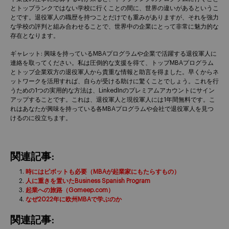
とトップランクではない学校に行くことの間に、世界の違いがあるというこ
とです。退役軍人の職歴を持つことだけでも重みがありますが、それを強力
な学校の評判と組み合わせることで、世界中の企業にとって非常に魅力的な
存在となります。
ギャレット: 興味を持っているMBAプログラムや企業で活躍する退役軍人に
連絡を取ってください。私は圧倒的な支援を得て、トップMBAプログラム
とトップ企業双方の退役軍人から貴重な情報と助言を得ました。早くからネ
ットワークを活用すれば、自らが受ける助けに驚くことでしょう。これを行
うための1つの実用的な方法は、LinkedInのプレミアムアカウントにサイン
アップすることです。これは、退役軍人と現役軍人には1年間無料です。こ
れはあなたが興味を持っている各MBAプログラムや会社で退役軍人を見つ
けるのに役立ちます。
関連記事:
時にはピボットも必要（MBAが起業家にもたらすもの）
人に重きを置いたBusiness Spanish Program
起業への旅路（Gomeep.com）
なぜ2022年に欧州MBAで学ぶのか
関連記事: