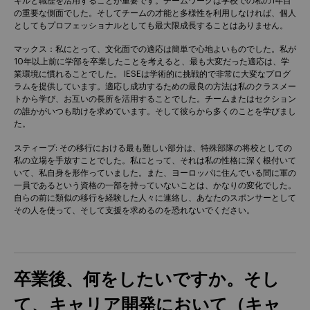
キルと職歴を活用することが重要です。チームワークは学校での私の1年目
の重要な側面でした。そしてチームの才能と多様性を利用しなければ、個人
としてもプロフェッショナルとしても最大限成長することはありません。
マックス：私にとって、文化面での適応は簡単で心地よいものでした。私が
10年以上前に学部を卒業したことを考えると、最も大変だった適応は、学
業環境に慣れることでした。 IESEは学術的に挑戦的で非常に大変なプログ
ラムを提供しています。適応し成功するための最良の方法は私のクラスメー
トから学び、お互いの長所を活用することでした。チームまたはセクション
の誰かがいつも助けを求めています。そして彼らから多くのことを学びまし
た。
スティーブ: その移行における最も難しい部分は、特殊部隊の将校としての
私の立場を手放すことでした。私にとって、それは私の性格に深く根付いて
いて、私自身を形作っていました。また、ヨーロッパに住んでいる間に軍の
一員であるという資格の一部を持っていないことは、かなりの変化でした。
自らの前に類似の移行を経験した人々に連絡し、あなたのスポンサーとして
その人を使って、そして支援を求めるのを恐れないでください。
卒業後、何をしたいですか。そし
て、キャリア開発において（キャ