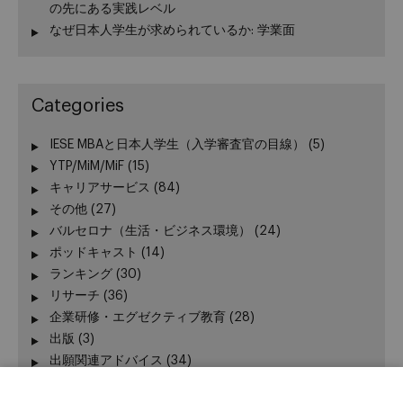
の先にある実践レベル
なぜ日本人学生が求められているか: 学業面
Categories
IESE MBAと日本人学生（入学審査官の目線）
(5)
YTP/MiM/MiF
(15)
キャリアサービス
(84)
その他
(27)
バルセロナ（生活・ビジネス環境）
(24)
ポッドキャスト
(14)
ランキング
(30)
リサーチ
(36)
企業研修・エグゼクティブ教育
(28)
出版
(3)
出願関連アドバイス
(34)
加賀谷が語る − エグゼクティブ教育 最前線
(3)