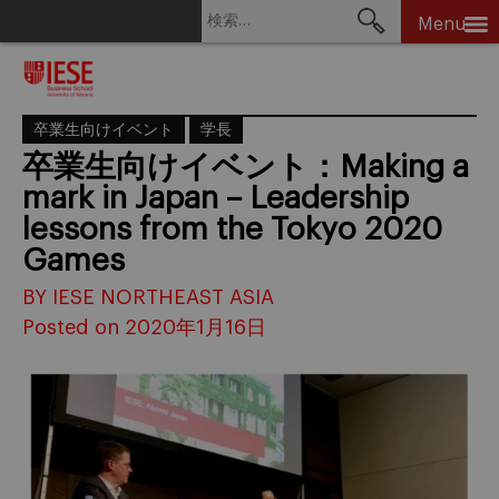
検
Menu
索:
Skip
to
content
卒業生向けイベント
学長
卒業生向けイベント：Making a
mark in Japan – Leadership
lessons from the Tokyo 2020
Games
BY IESE NORTHEAST ASIA
Posted on 2020年1月16日