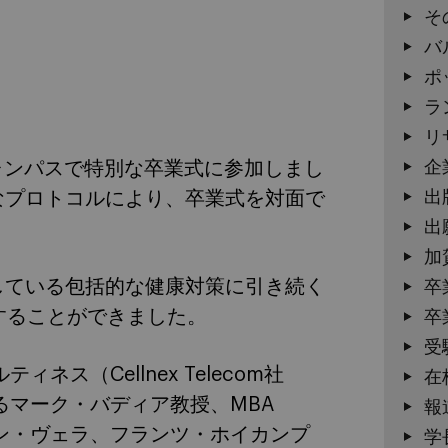
そ
バ
ポ
ラ
リ
企
セロナのキャンパスで特別な卒業式に参加しまし
出
格なプロトコルにより、卒業式を対面で
出
加
施している包括的な健康対策に引き続く
卒
することができました。
卒
受
ネス（Cellnex Telecom社
在
るマーク・バディア教授、MBA
報
ャサリン・ヴェラ、フランツ・ホイカンプ
学