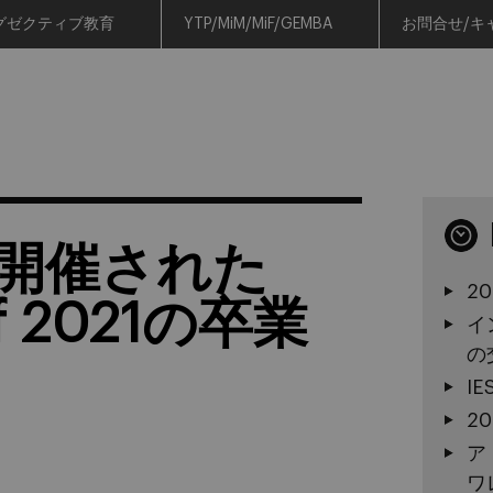
グゼクティブ教育
YTP/MiM/MiF/GEMBA
お問合せ/キ
開催された
2
 of 2021の卒業
イ
の
I
2
ア
ワ