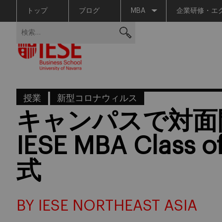
トップ
ブログ
MBA
企業研修・エ
Skip
検
to
索:
content
授業
新型コロナウィルス
キャンパスで対面
IESE MBA Class
式
BY IESE NORTHEAST ASIA