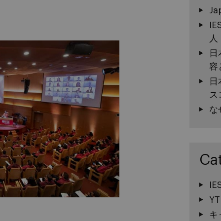
Ja
I
人
日
容
日
ス
な
Ca
I
YT
キ