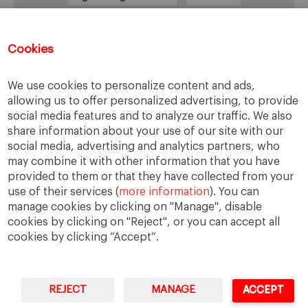
sucesión familiar
sucesor
valores
ética
órganos de gobierno
Cookies
We use cookies to personalize content and ads,
allowing us to offer personalized advertising, to provide
Enlaces
social media features and to analyze our traffic. We also
share information about your use of our site with our
Cátedra de Empresa Familiar
social media, advertising and analytics partners, who
IESE Insight
may combine it with other information that you have
Videoteca de Empresa Familiar
provided to them or that they have collected from your
use of their services (
more information
). You can
manage cookies by clicking on "Manage", disable
cookies by clicking on "Reject", or you can accept all
cookies by clicking “Accept”.
REJECT
MANAGE
ACCEPT
IESE Business School
University of Navarra