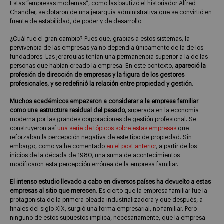
Estas “empresas modernas”, como las bautizó el historiador Alfred
Chandler, se dotaron de una jerarquía administrativa que se convirtió en
fuente de estabilidad, de poder y de desarrollo.
¿Cuál fue el gran cambio? Pues que, gracias a estos sistemas, la
pervivencia de las empresas ya no dependía únicamente de la de los
fundadores. Las jerarquías tenían una permanencia superior a la de las
personas que habían creado la empresa. En este contexto,
apareció la
profesión de dirección de empresas y la figura de los gestores
profesionales, y se redefinió la relación entre propiedad y gestión
.
Muchos académicos empezaron a considerar a la empresa familiar
como una estructura residual del pasado,
superada en la economía
moderna por las grandes corporaciones de gestión profesional. Se
construyeron así
una serie de tópicos sobre estas empresas
que
reforzaban la percepción negativa de este tipo de propiedad. Sin
embargo, como ya he comentado
en el post anterior
, a partir de los
inicios de la década de 1980, una suma de acontecimientos
modificaron esta percepción errónea de la empresa familiar.
El intenso estudio llevado a cabo en diversos países ha devuelto a estas
empresas al sitio que merecen
. Es cierto que la empresa familiar fue la
protagonista de la primera oleada industrializadora y que después, a
finales del siglo XIX, surgió una forma empresarial, no familiar. Pero
ninguno de estos supuestos implica, necesariamente, que la empresa