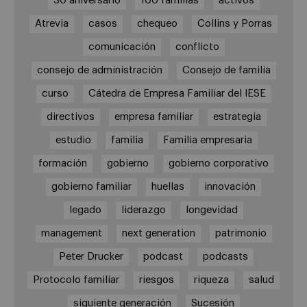
30 aniversario
100 familias
activos
Atrevia
casos
chequeo
Collins y Porras
comunicación
conflicto
consejo de administración
Consejo de familia
curso
Cátedra de Empresa Familiar del IESE
directivos
empresa familiar
estrategia
estudio
familia
Familia empresaria
formación
gobierno
gobierno corporativo
gobierno familiar
huellas
innovación
legado
liderazgo
longevidad
management
next generation
patrimonio
Peter Drucker
podcast
podcasts
Protocolo familiar
riesgos
riqueza
salud
siguiente generación
Sucesión