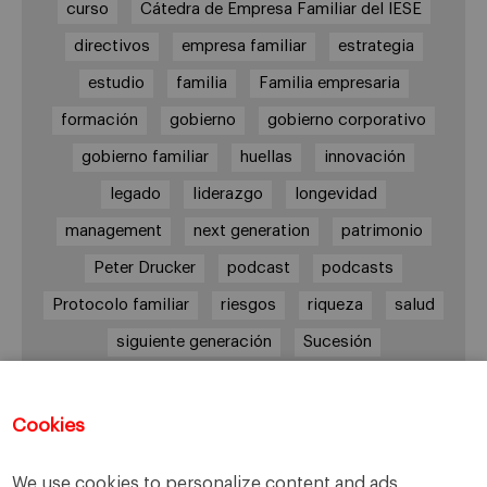
curso
Cátedra de Empresa Familiar del IESE
directivos
empresa familiar
estrategia
estudio
familia
Familia empresaria
formación
gobierno
gobierno corporativo
gobierno familiar
huellas
innovación
legado
liderazgo
longevidad
management
next generation
patrimonio
Peter Drucker
podcast
podcasts
Protocolo familiar
riesgos
riqueza
salud
siguiente generación
Sucesión
sucesión familiar
sucesor
valores
ética
órganos de gobierno
Cookies
We use cookies to personalize content and ads,