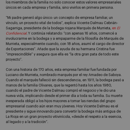
los miembros de la familia no solo conocer estos valores empresariales
únicos en cada empresa y familia, sino vivirlos en primera persona.
“Mi padre generó algo único: un concepto de empresa familiar, un
vínculo, un proyecto vital de todos”, explica Vicente Dalmau Cebrián-
Sagarriga, presidente de la bodega riojana Marqués de Murrieta,
en
El
Confidencial
.
Y continúa relatando: “con apenas 16 años, comencé a
involucrarme en la bodega y a empaparme de la filosofía de Marqués de
Murrieta, especialmente cuando, con 18 años, asumí el cargo de director
de Exportaciones”. Añade que la ayuda de su hermana Cristina fue
“imprescindible” y asegura que ella es “la otra gran pata de todo este
proyecto”.
Con una historia de 170 años, esta empresa familiar fue fundada por
Luciano de Murrieta, nombrado marqués por el rey Amadeo de Saboya.
Cuando el marqués falleció sin descendencia, en 1911, la bodega pasó a
manos de la familia Olivares, que la regentó hasta los años 1980,
cuando el padre de Vicente Dalmau compró el negocio y le dio una
nueva vida, implicando desde el primer día a toda su familia. Su muerte
inesperada obligó a los hijos mayores a tomar las riendas del grupo
empresarial cuando aún eran muy jóvenes. Hoy Vicente Dalmau es el
presidente y sigue innovando para convertir la bodega más antigua de
La Rioja en un gran proyecto vitivinícola, «desde el respeto a la esencia,
al legado y a la tradición”.