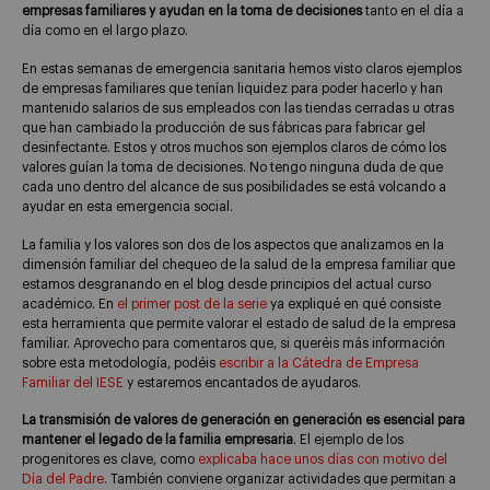
empresas familiares y ayudan en la toma de decisiones
tanto en el día a
día como en el largo plazo.
En estas semanas de emergencia sanitaria hemos visto claros ejemplos
de empresas familiares que tenían liquidez para poder hacerlo y han
mantenido salarios de sus empleados con las tiendas cerradas u otras
que han cambiado la producción de sus fábricas para fabricar gel
desinfectante. Estos y otros muchos son ejemplos claros de cómo los
valores guían la toma de decisiones. No tengo ninguna duda de que
cada uno dentro del alcance de sus posibilidades se está volcando a
ayudar en esta emergencia social.
La familia y los valores son dos de los aspectos que analizamos en la
dimensión familiar del chequeo de la salud de la empresa familiar que
estamos desgranando en el blog desde principios del actual curso
académico. En
el primer post de la serie
ya expliqué en qué consiste
esta herramienta que permite valorar el estado de salud de la empresa
familiar. Aprovecho para comentaros que, si queréis más información
sobre esta metodología, podéis
escribir a la Cátedra de Empresa
Familiar del IESE
y estaremos encantados de ayudaros.
La transmisión de valores de generación en generación es esencial para
mantener el legado de la familia empresaria
. El ejemplo de los
progenitores es clave, como
explicaba hace unos días con motivo del
Día del Padre
. También conviene organizar actividades que permitan a