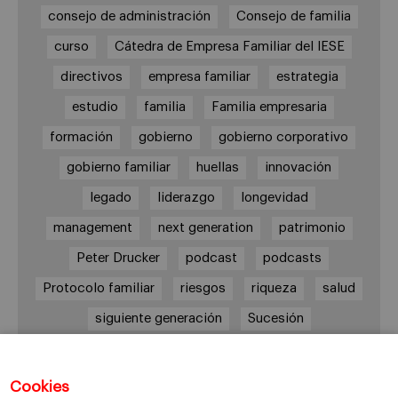
consejo de administración
Consejo de familia
curso
Cátedra de Empresa Familiar del IESE
directivos
empresa familiar
estrategia
estudio
familia
Familia empresaria
formación
gobierno
gobierno corporativo
gobierno familiar
huellas
innovación
legado
liderazgo
longevidad
management
next generation
patrimonio
Peter Drucker
podcast
podcasts
Protocolo familiar
riesgos
riqueza
salud
siguiente generación
Sucesión
sucesión familiar
sucesor
valores
ética
órganos de gobierno
Cookies