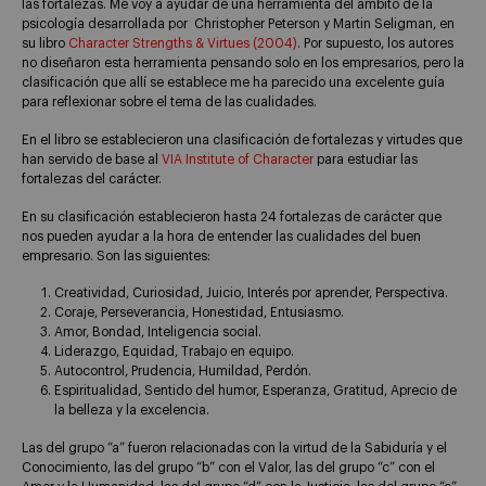
las fortalezas. Me voy a ayudar de una herramienta del ámbito de la
psicología desarrollada por Christopher Peterson y Martin Seligman, en
su libro
Character Strengths & Virtues (2004)
. Por supuesto, los autores
no diseñaron esta herramienta pensando solo en los empresarios, pero la
clasificación que allí se establece me ha parecido una excelente guía
para reflexionar sobre el tema de las cualidades.
En el libro se establecieron una clasificación de fortalezas y virtudes que
han servido de base al
VIA Institute of Character
para estudiar las
fortalezas del carácter.
En su clasificación establecieron hasta 24 fortalezas de carácter que
nos pueden ayudar a la hora de entender las cualidades del buen
empresario. Son las siguientes:
Creatividad, Curiosidad, Juicio, Interés por aprender, Perspectiva.
Coraje, Perseverancia, Honestidad, Entusiasmo.
Amor, Bondad, Inteligencia social.
Liderazgo, Equidad, Trabajo en equipo.
Autocontrol, Prudencia, Humildad, Perdón.
Espiritualidad, Sentido del humor, Esperanza, Gratitud, Aprecio de
la belleza y la excelencia.
Las del grupo “a” fueron relacionadas con la virtud de la Sabiduría y el
Conocimiento, las del grupo “b” con el Valor, las del grupo “c” con el