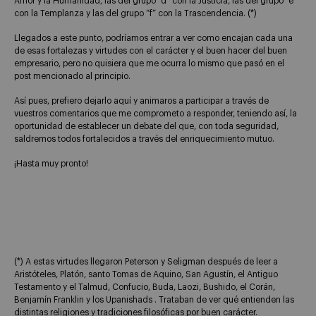
Amor y la Humanidad, las del grupo “d” con la Justicia, las del grupo “e”
con la Templanza y las del grupo “f” con la Trascendencia. (*)
Llegados a este punto, podríamos entrar a ver como encajan cada una
de esas fortalezas y virtudes con el carácter y el buen hacer del buen
empresario, pero no quisiera que me ocurra lo mismo que pasó en el
post mencionado al principio.
Así pues, prefiero dejarlo aquí y animaros a participar a través de
vuestros comentarios que me comprometo a responder, teniendo así, la
oportunidad de establecer un debate del que, con toda seguridad,
saldremos todos fortalecidos a través del enriquecimiento mutuo.
¡Hasta muy pronto!
(*) A estas virtudes llegaron Peterson y Seligman después de leer a
Aristóteles, Platón, santo Tomas de Aquino, San Agustín, el Antiguo
Testamento y el Talmud, Confucio, Buda, Laozi, Bushido, el Corán,
Benjamín Franklin y los Upanishads . Trataban de ver qué entienden las
distintas religiones y tradiciones filosóficas por buen carácter.