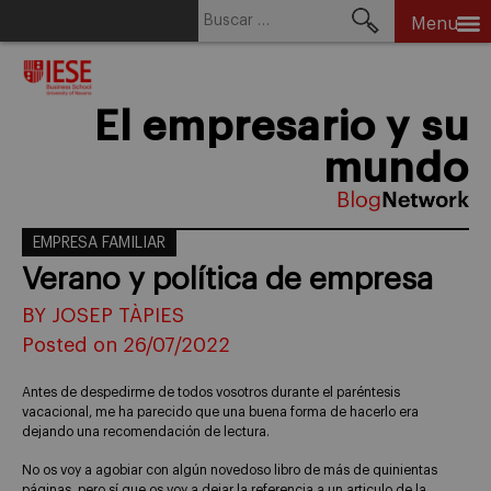
Buscar:
Menu
Skip
to
content
El empresario y su
mundo
EMPRESA FAMILIAR
Verano y política de empresa
BY JOSEP TÀPIES
Posted on 26/07/2022
Antes de despedirme de todos vosotros durante el paréntesis
vacacional, me ha parecido que una buena forma de hacerlo era
dejando una recomendación de lectura.
No os voy a agobiar con algún novedoso libro de más de quinientas
páginas, pero sí que os voy a dejar la referencia a un articulo de la