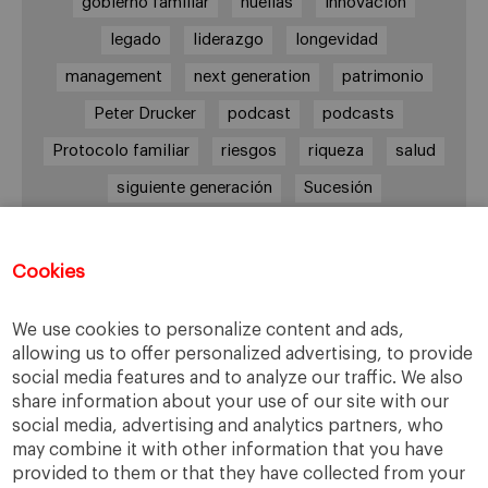
gobierno familiar
huellas
innovación
legado
liderazgo
longevidad
management
next generation
patrimonio
Peter Drucker
podcast
podcasts
Protocolo familiar
riesgos
riqueza
salud
siguiente generación
Sucesión
sucesión familiar
sucesor
valores
ética
órganos de gobierno
Cookies
We use cookies to personalize content and ads,
allowing us to offer personalized advertising, to provide
Enlaces
social media features and to analyze our traffic. We also
share information about your use of our site with our
Cátedra de Empresa Familiar
social media, advertising and analytics partners, who
IESE Insight
may combine it with other information that you have
Videoteca de Empresa Familiar
provided to them or that they have collected from your