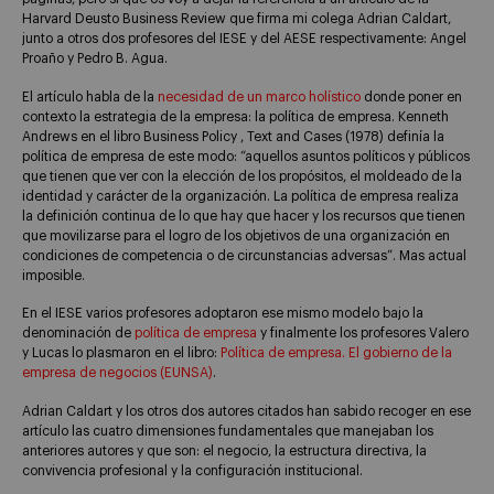
Harvard Deusto Business Review que firma mi colega Adrian Caldart,
junto a otros dos profesores del IESE y del AESE respectivamente: Angel
Proaño y Pedro B. Agua.
El artículo habla de la
necesidad de un marco holístico
donde poner en
contexto la estrategia de la empresa: la política de empresa. Kenneth
Andrews en el libro Business Policy , Text and Cases (1978) definía la
política de empresa de este modo: “aquellos asuntos políticos y públicos
que tienen que ver con la elección de los propósitos, el moldeado de la
identidad y carácter de la organización. La política de empresa realiza
la definición continua de lo que hay que hacer y los recursos que tienen
que movilizarse para el logro de los objetivos de una organización en
condiciones de competencia o de circunstancias adversas”. Mas actual
imposible.
En el IESE varios profesores adoptaron ese mismo modelo bajo la
denominación de
política de empresa
y finalmente los profesores Valero
y Lucas lo plasmaron en el libro:
Política de empresa. El gobierno de la
empresa de negocios (EUNSA)
.
Adrian Caldart y los otros dos autores citados han sabido recoger en ese
artículo las cuatro dimensiones fundamentales que manejaban los
anteriores autores y que son: el negocio, la estructura directiva, la
convivencia profesional y la configuración institucional.