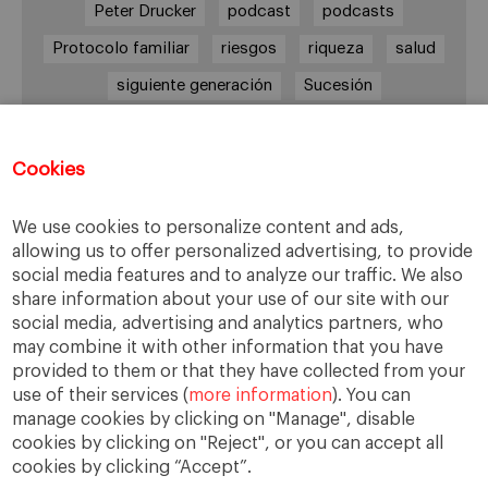
Peter Drucker
podcast
podcasts
Protocolo familiar
riesgos
riqueza
salud
siguiente generación
Sucesión
sucesión familiar
sucesor
valores
ética
órganos de gobierno
Cookies
We use cookies to personalize content and ads,
allowing us to offer personalized advertising, to provide
Enlaces
social media features and to analyze our traffic. We also
share information about your use of our site with our
Cátedra de Empresa Familiar
social media, advertising and analytics partners, who
IESE Insight
may combine it with other information that you have
Videoteca de Empresa Familiar
provided to them or that they have collected from your
use of their services (
more information
). You can
manage cookies by clicking on "Manage", disable
cookies by clicking on "Reject", or you can accept all
cookies by clicking “Accept”.