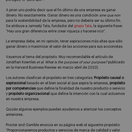
A priori uno podría decir que el fin último de una empresa es ganar
dinero. No exactamente. Ganar dinero es una condición
sine qua non
para la sostenibilidad de la empresa, pero no debería ser su último fin.
Se atribuye a Jamsetji Tata, fundador del
grupo Tata
, la siguiente frase:
“Hay una gran diferencia entre crear riqueza y hacerse rico”.
La empresa debe, en mi opinión, tener aspiraciones más altas que sólo
ganar dinero o maximizar el valor de las acciones para sus accionistas.
Vayamos al tema del propósito. Muy recomendable el artículo de
Jonathan Kownles
et al
.
What is the purpose of your purpose?
publicado
en la Harvard Business Review en marzo-abril de 2022).
Los autores clasifican el propósito en tres categorías:
Propósito causal o
aspiracional
basado en el bien social al que aspira la empresa,
propósito
por competencias
que define la finalidad de nuestro producto o servicio
y
propósito organizacional
que define la intención con la cual actuamos
en nuestra empresa.
Quizás algunos ejemplos puedan ayudarnos a aterrizar los conceptos
anteriores.
Procter and Gamble enuncia en su página web el siguiente propósito:
“Proporcionaremos productos y servicios de marca de calidad y valor