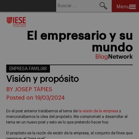
Buscar:
Menu
Skip
to
content
El empresario y su
mundo
EMPRESA FAMILIAR
Visión y propósito
BY JOSEP TÀPIES
Posted on 19/03/2024
En el post anterior tratábamos el tema de
la visión de la empresa
y
mencionábamos la idea del propósito. Me comprometí a desarrollar el
tema en un nuevo post y esto es lo que pretendo hacer hoy.
El propósito es la razón de existir de la empresa, el conjunto de fines que
persigue; el “para qué”.