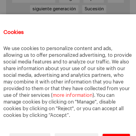
siguiente generación
Sucesión
sucesión familiar
sucesor
valores
ética
órganos de gobierno
Cookies
We use cookies to personalize content and ads,
allowing us to offer personalized advertising, to provide
Enlaces
social media features and to analyze our traffic. We also
share information about your use of our site with our
Cátedra de Empresa Familiar
social media, advertising and analytics partners, who
IESE Insight
may combine it with other information that you have
Videoteca de Empresa Familiar
provided to them or that they have collected from your
use of their services (
more information
). You can
manage cookies by clicking on "Manage", disable
cookies by clicking on "Reject", or you can accept all
cookies by clicking “Accept”.