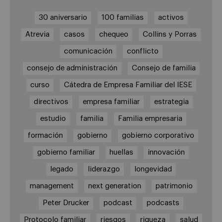
30 aniversario
100 familias
activos
Atrevia
casos
chequeo
Collins y Porras
comunicación
conflicto
consejo de administración
Consejo de familia
curso
Cátedra de Empresa Familiar del IESE
directivos
empresa familiar
estrategia
estudio
familia
Familia empresaria
formación
gobierno
gobierno corporativo
gobierno familiar
huellas
innovación
legado
liderazgo
longevidad
management
next generation
patrimonio
Peter Drucker
podcast
podcasts
Protocolo familiar
riesgos
riqueza
salud