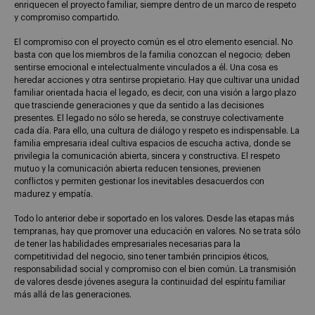
enriquecen el proyecto familiar, siempre dentro de un marco de respeto
y compromiso compartido.
El compromiso con el proyecto común es el otro elemento esencial. No
basta con que los miembros de la familia conozcan el negocio; deben
sentirse emocional e intelectualmente vinculados a él. Una cosa es
heredar acciones y otra sentirse propietario. Hay que cultivar una unidad
familiar orientada hacia el legado, es decir, con una visión a largo plazo
que trasciende generaciones y que da sentido a las decisiones
presentes. El legado no sólo se hereda, se construye colectivamente
cada día. Para ello, una cultura de diálogo y respeto es indispensable. La
familia empresaria ideal cultiva espacios de escucha activa, donde se
privilegia la comunicación abierta, sincera y constructiva. El respeto
mutuo y la comunicación abierta reducen tensiones, previenen
conflictos y permiten gestionar los inevitables desacuerdos con
madurez y empatía.
Todo lo anterior debe ir soportado en los valores. Desde las etapas más
tempranas, hay que promover una educación en valores. No se trata sólo
de tener las habilidades empresariales necesarias para la
competitividad del negocio, sino tener también principios éticos,
responsabilidad social y compromiso con el bien común. La transmisión
de valores desde jóvenes asegura la continuidad del espíritu familiar
más allá de las generaciones.