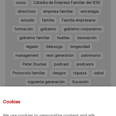
curso
Cátedra de Empresa Familiar del IESE
directivos
empresa familiar
estrategia
estudio
familia
Familia empresaria
formación
gobierno
gobierno corporativo
gobierno familiar
huellas
innovación
legado
liderazgo
longevidad
management
next generation
patrimonio
Peter Drucker
podcast
podcasts
Protocolo familiar
riesgos
riqueza
salud
siguiente generación
Sucesión
sucesión familiar
sucesor
valores
ética
órganos de gobierno
Cookies
We use cookies to personalize content and ads,