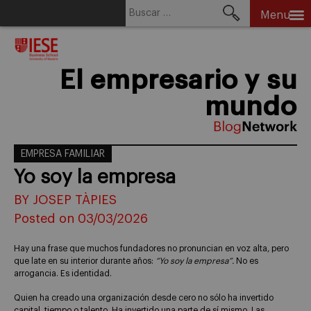
Buscar:
Menu
Skip
to
content
El empresario y su
mundo
EMPRESA FAMILIAR
Yo soy la empresa
BY JOSEP TÀPIES
Posted on 03/03/2026
Hay una frase que muchos fundadores no pronuncian en voz alta, pero
que late en su interior durante años:
“Yo soy la empresa”.
No es
arrogancia. Es identidad.
Quien ha creado una organización desde cero no sólo ha invertido
capital, tiempo o talento. Ha invertido una parte de sí mismo. Las